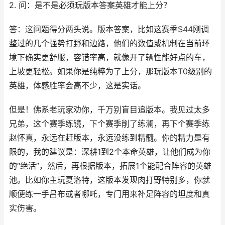
2. 问：是不是必须玩版本答案英雄才能上分？
答：这问题得分两头说。版本答案，比如这赛季S44刚调
整过的几个强势打野和边路，他们的数值或机制在当前环
境下确实更舒服，容错率高，就像开了辆性能好点的车，
上坡更轻松。如果你是纯粹为了上分，那玩版本T0级别的
英雄，体感胜率会高不少，这是实话。
但是！佛系老玩家劝你，千万别盲目追版本。我见过太多
兄弟，这个赛季练镜，下个赛季削了练澜，再下个赛季练
赵怀真，永远在赶版本，永远没练到精髓。你的精力是有
限的，我的建议是：深耕1到2个本命英雄，让他们成为你
的“绝活”，然后，再根据版本，拓展1个能配合阵容的英雄
池。比如你主玩夏洛特，这版本发现肉打野特别多，你就
顺便练一手吕布或者哪吒，专门用来补足阵容的坦度和真
实伤害。