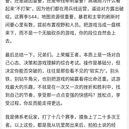
要，还是跟团重要，还是带线牵制重要？高端局为什么看
起来“不打架”，因为他们都在用兵线运营，逼迫对方露出破
绽。这赛季S44，地图资源很重要，暴君和主宰的刷新时
间要心里有数，提前布置视野和人员。把游戏当成一盘棋
来下，而不是一个无脑砍杀的游戏，你的段位自然会上
去。
最后总结一下，兄弟们。上荣耀王者，本质上是一场对自
己心态、决策和游戏理解的综合考试。操作是基础分，但
决定你能否突破的，往往是那些看不见的“软实力”。别头
铁，别钻牛角尖，也别把游戏的输赢看得比命还重。这游
戏最大的乐趣，不就是在一次又一次的挫折和胜利中，找
到自己的节奏，享受那一点点变强的快感吗？放松点，享
受过程，你反而能走得更远。
我是佛系老玩家，打了十几个赛季，摸鱼上了二十多次王
者。以上这些，都是我从坑里爬出来后，拍拍土说的经