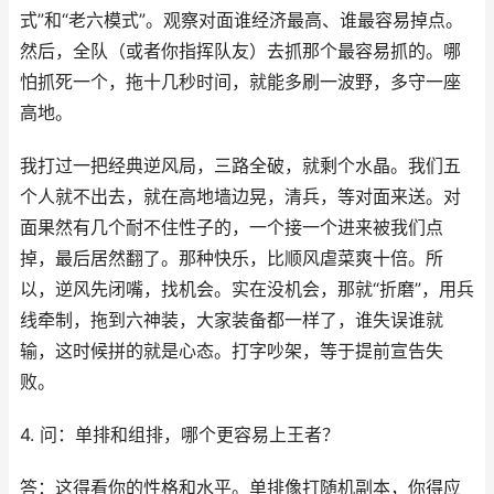
式”和“老六模式”。观察对面谁经济最高、谁最容易掉点。
然后，全队（或者你指挥队友）去抓那个最容易抓的。哪
怕抓死一个，拖十几秒时间，就能多刷一波野，多守一座
高地。
我打过一把经典逆风局，三路全破，就剩个水晶。我们五
个人就不出去，就在高地墙边晃，清兵，等对面来送。对
面果然有几个耐不住性子的，一个接一个进来被我们点
掉，最后居然翻了。那种快乐，比顺风虐菜爽十倍。所
以，逆风先闭嘴，找机会。实在没机会，那就“折磨”，用兵
线牵制，拖到六神装，大家装备都一样了，谁失误谁就
输，这时候拼的就是心态。打字吵架，等于提前宣告失
败。
4. 问：单排和组排，哪个更容易上王者？
答：这得看你的性格和水平。单排像打随机副本，你得应