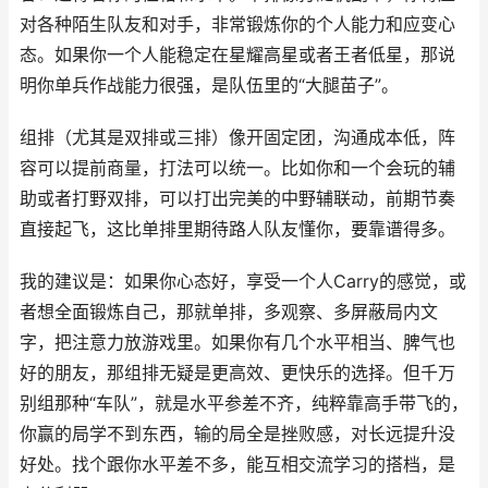
对各种陌生队友和对手，非常锻炼你的个人能力和应变心
态。如果你一个人能稳定在星耀高星或者王者低星，那说
明你单兵作战能力很强，是队伍里的“大腿苗子”。
组排（尤其是双排或三排）像开固定团，沟通成本低，阵
容可以提前商量，打法可以统一。比如你和一个会玩的辅
助或者打野双排，可以打出完美的中野辅联动，前期节奏
直接起飞，这比单排里期待路人队友懂你，要靠谱得多。
我的建议是：如果你心态好，享受一个人Carry的感觉，或
者想全面锻炼自己，那就单排，多观察、多屏蔽局内文
字，把注意力放游戏里。如果你有几个水平相当、脾气也
好的朋友，那组排无疑是更高效、更快乐的选择。但千万
别组那种“车队”，就是水平参差不齐，纯粹靠高手带飞的，
你赢的局学不到东西，输的局全是挫败感，对长远提升没
好处。找个跟你水平差不多，能互相交流学习的搭档，是