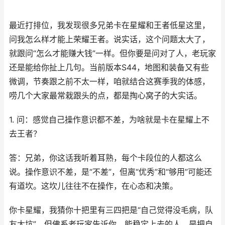
最近打排位，我发现很多兄弟卡在星耀和王者低星这里，
问我怎么样才能上荣耀王者。说实话，这个问题太大了，
就跟问“怎么才能赚大钱”一样。但你要是问对了人，老玩家
还是能给你扯上几句。当前版本S44，地图和装备又有些
微调，节奏跟之前不太一样，咱就结合这赛季我的体感，
唠几个大家最常栽跟头的点，都是掏心窝子的大实话。
1. 问：感觉自己操作意识都不差，为啥就是卡在星耀上不
去王者？
答：兄弟，你这话我听着耳熟，每个卡段位的人都这么
说。操作意识不差，是“不差”，但离“优秀”和“够用”可能还
有道坎。这坎儿往往不在操作，在心态和决策。
你卡星耀，我猜你十把里有三四把是“自己觉得没毛病，队
友太坑”。但佛系老玩家告诉你，能稳定上去的人，是把自