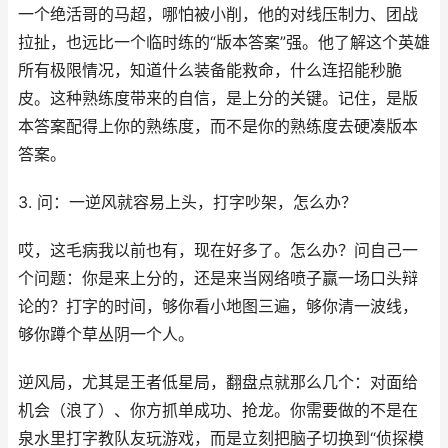
一个绝活哥的马超，哪怕被小削，他的对线压制力、团战
拉扯，也远比一个临时练的“版本答案”强。他了解这个英雄
所有极限情况，知道什么装备能救命，什么连招能秒脆
皮。这种熟练度带来的自信，是上分的关键。记住，是版
本答案配得上你的熟练度，而不是你的熟练度去硬凑版本
答案。
3. 问：一逆风就容易上头，打字吵架，怎么办？
哎，这毛病我以前也有，现在好多了。怎么办？问自己一
个问题：你是来上分的，还是来当网络喷子赢一场口头辩
论的？打字的时间，够你看小地图三遍，够你清一波线，
够你蹲个草丛阴一个人。
逆风局，尤其是王者低星局，翻盘点就那么几个：对面给
机会（浪了）、你方抓单成功、抢龙。你需要做的不是在
泉水里打字教队友玩游戏，而是立刻把脑子切换到“侦探模