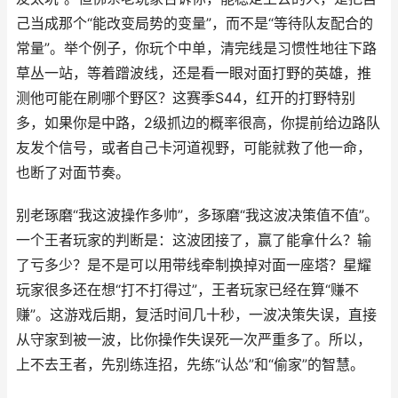
己当成那个“能改变局势的变量”，而不是“等待队友配合的
常量”。举个例子，你玩个中单，清完线是习惯性地往下路
草丛一站，等着蹭波线，还是看一眼对面打野的英雄，推
测他可能在刷哪个野区？这赛季S44，红开的打野特别
多，如果你是中路，2级抓边的概率很高，你提前给边路队
友发个信号，或者自己卡河道视野，可能就救了他一命，
也断了对面节奏。
别老琢磨“我这波操作多帅”，多琢磨“我这波决策值不值”。
一个王者玩家的判断是：这波团接了，赢了能拿什么？输
了亏多少？是不是可以用带线牵制换掉对面一座塔？星耀
玩家很多还在想“打不打得过”，王者玩家已经在算“赚不
赚”。这游戏后期，复活时间几十秒，一波决策失误，直接
从守家到被一波，比你操作失误死一次严重多了。所以，
上不去王者，先别练连招，先练“认怂”和“偷家”的智慧。