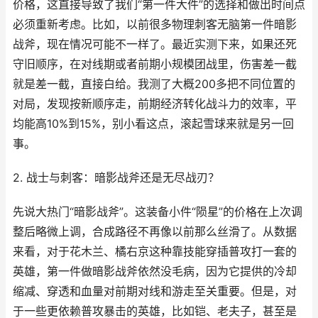
价格，这直接导致了我们“第一件大件”的选择和做出时间点
必须重新考虑。比如，以前很多物理刺客无脑第一件暗影
战斧，现在情况可能不一样了。最近实测下来，如果还死
守旧顺序，在对线期或者前期小规模团战里，伤害差一截
就是差一截，直接白给。我测了大概200多把不同位置的
对局，发现按新顺序走，前期经济转化战斗力的效率，平
均能高10%到15%，别小看这点，滚起雪球来就是另一回
事。
2. 战士与刺客：暗影战斧还是无尽战刃？
先说大热门“暗影战斧”。这装备小件“陨星”的价格在上次调
整后略微上调，合成路径不再像以前那么丝滑了。从数据
来看，对于花木兰、橘右京这种靠技能穿插普攻打一套的
英雄，第一件做暗影战斧依然没毛病，因为它提供的冷却
缩减、穿透和血量对前期对线和游走至关重要。但是，对
于一些更依赖普攻暴击的英雄，比如铠、老夫子，甚至是