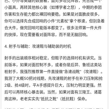
己、小乔等英雄的数据看，面对多坦克阵容，先合成一个
小面具，再转其他核心装（如博学者之怒），中期的参团
伤害和生存能力都比裸回响要稳。如果是对面脆皮很多，
你可以选择先合成回响的小件“元素杖”拿个移速，但别急着
合大件，做完回响可能版本都变了。很多法师第一件大件
的抉择，现在需要看对面阵容，而不是无脑回响。
4. 射手与辅助：攻速鞋与辅助装的时机
射手的出装顺序相对稳定，但鞋子的选择时机有讲究。当
前版本，如果对面控制不多，或者你是后羿、鲁班这类站
桩射手，我强烈推荐第一件直接做“急速战靴”（攻速鞋）。
我测了大概50把对线期，先攻速鞋的射手在补刀压制和抢
2级、抢4级时，平A手感提升巨大，压制力明显更强。然
后可以再转核心暴击装。当然，如果对面有兰陵王、诸葛
亮这种，老老实实先“抵抗之靴”（抵抗鞋）保命。