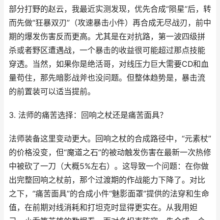
部分打野的赵云，我最近实测发现，优先合成“陨星”后，转
而先做“狂暴双刃”（攻速暴击小件）再合成无尽战刃，前中
期的爆发伤害反而更高。尤其是在对抗路，第一波四级拼
杀或者野区遭遇战，一个暴击的收益很可能超过那点技能
穿透。当然，如果你是绝活哥，对线压力巨大需要CD和血
量苟住，那先暗影战斧也没问题。但整体趋势是，暴击流
的前置装可以适当提前。
3. 法师的痛苦选择：回响之杖还是痛苦面具？
法师装备这里变动更大。回响之杖的合成路径中，“元素杖”
的价格没变，但“魔道之石”的被动触发伤害在最新一次热修
中被砍了一刀（大概5%左右）。这导致一个问题：在你做
出完整回响之杖前，那个过渡期的作战能力下降了。对比
之下，“痛苦面具”的合成小件“魅影面罩”提供的法穿和生命
值，在前期对线消耗和打坦克时显得更实在。从我用妲