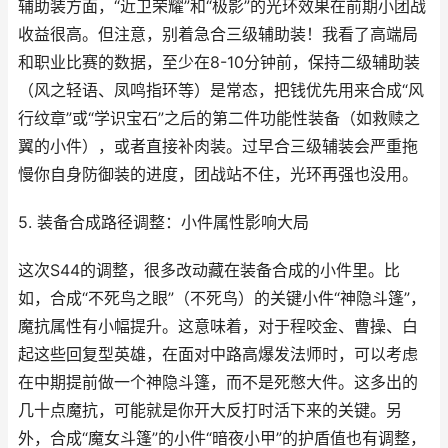
辅助装方面，“近卫荣耀”和“极影”的光环效果在前期小团战
收益很高。但注意，别着急合三级辅助装！我看了高端局
和职业比赛的数据，至少在8-10分钟前，保持二级辅助装
（风之轻语、凤鸣指环等）是常态，把钱优先用来合成“风
行纹章”或“学识宝石”之后的第二件功能性装备（如救赎之
翼的小件），或者直接补肉装。过早合三级辅装会严重拖
慢你自身防御装的进度，团战站不住，光环再强也没用。
5. 装备合成路径调整：小件属性影响大局
这次S44的调整，很多改动藏在装备合成的小件里。比
如，合成“不死鸟之眼”（不死鸟）的关键小件“神隐斗篷”，
魔抗属性有小幅提升。这意味着，对于程咬金、曹操、白
起这些回复型英雄，在面对中路高爆发法师时，可以考虑
在中期提前做一个神隐斗篷，而不是死憋大件。这多出的
几十点魔抗，可能就是你开大反打时活下来的关键。另
外，合成“魔女斗篷”的小件“暗夜小甲”的护盾值也有调整，