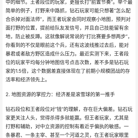
中的细节。王者段位的玩家，更擅长打“前置节奏”。举个最
简单的例子，打野来中路抓，钻石玩家可能只想著“怎么配
合杀掉对面法师”，而王者玩家会同时观察小地图，预判对
面打野的位置，提前给队友发信号，并且自己技能留有余
地，防止被反蹲。这就像解说常说的“打比赛要多想两步”，
你看到的不仅是眼前这个兵，还有这波线推过去后，能对
暴君或者敌方野区造成什么压力。最近实测下来，王者段
位的玩家平均每分钟地图信号点击次数，差不多是钻石玩
家的1.5倍，这个数据差直接体现在了前期小规模团战的存
活率和经济领先上。
2. 地图资源的掌控力：经济差是滚雪球的第一推手
钻石段位和王者段位对“钱”的理解，存在巨大偏差。钻石玩
家更关注人头，觉得杀得多就能赢。但王者玩家，尤其是
打野和辅助，对中立资源的控制有着近乎偏执的敏感。一
条暴君、一条主宰、甚至一个河道之灵，在王者玩家眼里