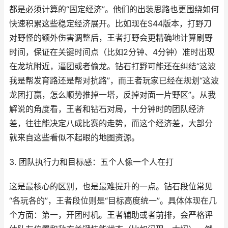
都是必须计算的“固定经济”。他们的出装思路也更围绕如何
快速积累这些稳定经济展开。比如现在S44版本，打野刀
对野怪的额外伤害调整后，王者打野会更精确地计算刷野
时间，保证在关键时间点（比如2分钟、4分钟）准时出现
在龙坑附近，逼团或者偷龙。钻石打野可能还在纠结“这波
我是帮发育路还是帮对抗路”，而王者玩家已经在规划“这波
龙团打赢，怎么顺势推掉一塔，反掉对面一片野区”。从我
解说的角度看，王者和钻石对局，十分钟时的团队经济
差，往往能决定八成比赛的走势，而这个经济差，大部分
就来自这些看似不起眼的地图资源。
3. 团队执行力和目标感：五个人像一个人在打
这是最核心的区别，也是最难提升的一点。钻石段位常见
“各玩各的”，王者段位则是“目标高度统一”。具体体现在几
个方面：第一，开团时机。王者辅助或者前排，会严格评