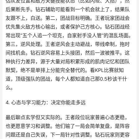
估队友位置和敌方关键技能状态（比如闪现、大招），然
后果断先手。钻石辅助可能看到一个机会就上了，结果队
友跟不上，白送。第二，团战目标明确。王者玩家团战会
优先集火敌方核心输出，或者保护己方核心。钻石团战经
常出现“五个人追一个坦克，自家射手没人管”的混乱场面。
第三，逆风处理。王者逆风会主动避战，带线牵制，拖时
间找机会。钻石逆风容易上头接团，然后一波被推平。这
种执行力差异，源于大量对局积累形成的肌肉记忆和团队
默契，绝不是单排上分能完全替代的。看KPL比赛就知
道，顶级强队的团战，每个人都知道自己那0.5秒该干什
么。
4. 心态与学习能力：决定你能走多远
最后聊点玄学但又实际的。王者段位玩家普遍心态更稳，
也更愿意学习和调整。他们输了一局会简单复盘，是阵容
问题还是自己失误，下一局针对性调整。钻石玩家则更容