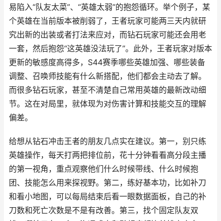
易陷入“队友太菜”、“英雄太弱”的抱怨循环。举个例子，某
个英雄在当前版本被削弱了，王者玩家可能两三天内就研
究出新的出装或者打法来应对，而钻石玩家可能还会用老
一套，然后抱怨“这英雄没法玩了”。此外，王者玩家对版本
更新的敏感度高得多，S44赛季哪些英雄加强、哪些装备
调整、召唤师技能有什么新搭配，他们都会主动去了解。
而很多钻石玩家，甚至不清楚自己常用英雄的最新改动细
节。这在对局里，就体现为对伤害计算和技能交互的理解
偏差。
给想从钻石冲击王者的朋友几点实在建议。第一，别只练
英雄操作，每天打两把排位前，花十分钟看看高分段主播
的第一视角，重点观察他们什么时候带线、什么时候抱
团、技能怎么用来探视野。第二，练好基本功，比如补刀
和看小地图，可以每局结束后看一眼数据面板，自己的补
刀数和死亡次数是不是有改善。第三，找个固定队友双