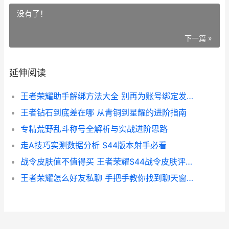
没有了！
下一篇 »
延伸阅读
王者荣耀助手解绑方法大全 别再为账号绑定发愁了
王者钻石到底差在哪 从青铜到星耀的进阶指南
专精荒野乱斗称号全解析与实战进阶思路
走A技巧实测数据分析 S44版本射手必看
战令皮肤值不值得买 王者荣耀S44战令皮肤评价与避坑指南
王者荣耀怎么好友私聊 手把手教你找到聊天窗口别再傻愣着