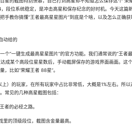
百星的截图特别羡慕，自己打到高星却不知道怎么保存这个“荣
44，段位系统稳定，是冲击高星和保存纪念的好时机。今天这篇
把手教你搞懂“王者最高星星图片”到底是个啥，以及怎么正确获
统自动给的
一个“一键生成最高星星图片”的官方功能。我们通常说的“王者
家在达成某个高段位星星数后，手动截屏保存的游戏界面画面。这
，比如“荣耀王者 88星”。
星以上）的玩家，在所有玩家中占比非常低，大概是1%左右。所以
。常见的几种高星截图包括：
耀王者的必经之路。
游戏里的顶级段位，截图含金量最高。