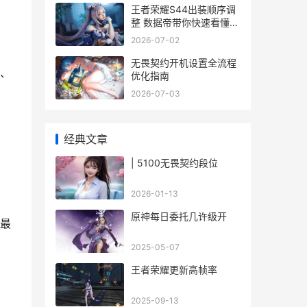
王者荣耀S44出装顺序调
整 数据帝带你快速看懂版
本变化
2026-07-02
无畏契约开机设置全流程
、
优化指南
2026-07-03
经典文章
| 5100无畏契约段位
2026-01-13
原神每日委托几许级开
最
2025-05-07
王者荣耀更新高帧率
2025-09-13