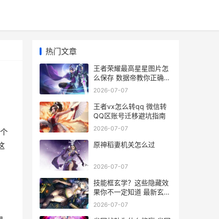
热门文章
王者荣耀最高星星图片怎
么保存 数据帝教你正确截
屏姿势
2026-07-07
王者vx怎么转qq 微信转
QQ区账号迁移避坑指南
2026-07-07
个
原神稻妻机关怎么过
这
2026-07-07
技能框玄学？这些隐藏效
果你不一定知道 最新玄学
指南来啦
2026-07-07