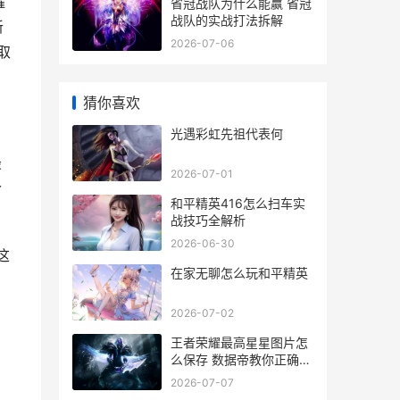
耀
省冠战队为什么能赢 省冠
战队的实战打法拆解
新
2026-07-06
取
猜你喜欢
光遇彩虹先祖代表何
最
2026-07-01
个
和平精英416怎么扫车实
战技巧全解析
2026-06-30
这
在家无聊怎么玩和平精英
2026-07-02
王者荣耀最高星星图片怎
么保存 数据帝教你正确截
屏姿势
2026-07-07