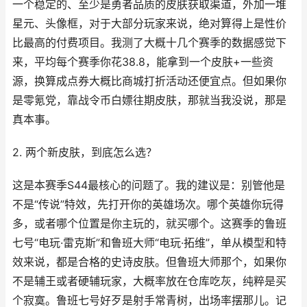
一个稳定的、至少是勇者品质的皮肤获取渠道，外加一堆
星元、头像框，对于大部分玩家来说，绝对算得上是性价
比最高的付费项目。我测了大概十几个赛季的数据感觉下
来，平均每个赛季你花38.8，能拿到一个皮肤+一些资
源，换算成点券大概比商城打折活动还便宜点。但如果你
是零氪党，靠战令币白嫖往期皮肤，那就当我没说，那是
真本事。
2. 两个新皮肤，到底怎么选？
这是本赛季S44最核心的问题了。我的建议是：别管他是
不是“传说”特效，先打开你的英雄场次。哪个英雄你玩得
多，或者哪个位置是你主玩的，就买哪个。这赛季的鲁班
七号“电玩·雷克斯”和鲁班大师“电玩·拓维”，单从模型和特
效来说，都是合格的史诗皮肤。但鲁班大师那个，如果你
不是辅王或者硬辅玩家，大概率放在仓库吃灰，纯粹是买
个寂寞。鲁班七号好歹是射手常青树，出场率摆那儿。记