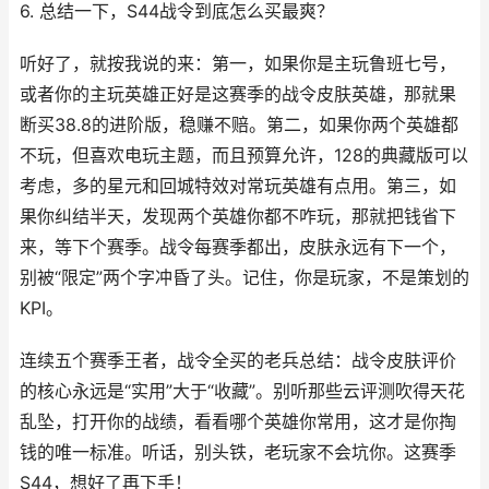
6. 总结一下，S44战令到底怎么买最爽？
听好了，就按我说的来：第一，如果你是主玩鲁班七号，
或者你的主玩英雄正好是这赛季的战令皮肤英雄，那就果
断买38.8的进阶版，稳赚不赔。第二，如果你两个英雄都
不玩，但喜欢电玩主题，而且预算允许，128的典藏版可以
考虑，多的星元和回城特效对常玩英雄有点用。第三，如
果你纠结半天，发现两个英雄你都不咋玩，那就把钱省下
来，等下个赛季。战令每赛季都出，皮肤永远有下一个，
别被“限定”两个字冲昏了头。记住，你是玩家，不是策划的
KPI。
连续五个赛季王者，战令全买的老兵总结：战令皮肤评价
的核心永远是“实用”大于“收藏”。别听那些云评测吹得天花
乱坠，打开你的战绩，看看哪个英雄你常用，这才是你掏
钱的唯一标准。听话，别头铁，老玩家不会坑你。这赛季
S44，想好了再下手！