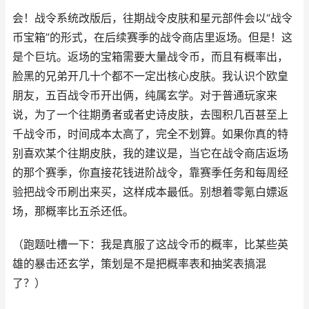
会！战令系统改版后，往期战令皮肤和星元部件会以“战令
币宝箱”的形式，在后续赛季的战令商店里返场。但是！这
是个巨坑。返场的宝箱需要大量战令币，而且有概率出，
脸黑的兄弟开几十个都不一定出核心皮肤。我认识个欧皇
朋友，五百战令币开出俩，纯属玄学。对于普通玩家来
说，为了一个往期勇者或者史诗皮肤，去囤积几百甚至上
千战令币，时间成本太高了，完全不划算。如果你真的特
别喜欢某个往期皮肤，我的建议是，当它在战令商店返场
的那个赛季，你直接花钱进阶战令，靠赛季任务和每周经
验把战令币刷出来买，这样成本最低。别想着零氪白嫖返
场，那概率比五杀还低。
（跑题吐槽一下：我是真服了这战令币的概率，比某些英
雄的暴击还玄学，策划是不是把概率表和抽奖表搞混
了？）