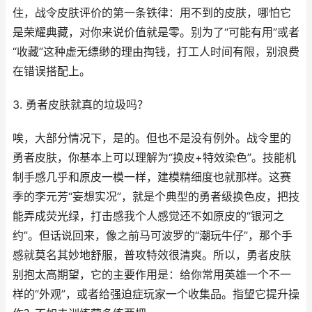
住，战令皮肤评价的第一条铁律：用不到的皮肤，哪怕它
是荣耀典藏，对你来说价值就是零。别为了“可能有用”或者
“收藏”这种虚无缥缈的理由掏钱，打工人时间有限，别浪费
在错误搭配上。
3. 勇者皮肤就真的垃圾吗？
唉，大部分情况下，是的。但也不是没有例外。战令里的
勇者皮肤，你基本上可以理解为“换皮+特效染色”。技能机
制手感几乎和原皮一模一样，建模精细度也就那样。这赛
季的李元芳“妄想实况”，就是个典型的勇者级换色皮，把技
能弄成荧光绿，打击感我个人感觉还不如原皮的“银河之
约”。但话说回来，像之前马可波罗的“潮玩牛仔”，那个手
感就莫名其妙地舒服，普攻特效很清爽。所以，勇者皮肤
别抱太高期望，它的主要作用是：给你常用英雄一个不一
样的“外观”，或者给强迫症玩家一个收集品。指望它提升操