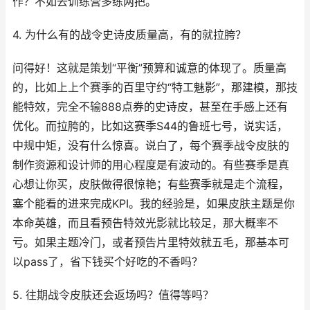
作？不如去训练营多练两把。
4. 为什么有的战令史诗皮质量高，有的就拉胯？
问得好！这就是策划“平衡”预算和诚意的体现了。质量高
的，比如上上个赛季的百里守约“特工魅影”，那建模，那技
能特效，完全不输888点券的史诗皮，甚至在手感上还有
优化。而拉胯的，比如这赛季S44的鲁班七号，说实话，
中规中矩，没有什么惊喜。说白了，每个赛季战令皮肤的
制作资源和设计师的用心程度是有波动的。有些赛季是真
心想让你买，皮肤做得很惊艳；有些赛季就是走个流程，
塞个能看的进来完成KPI。我的经验是，如果皮肤主题是你
本命英雄，而且看预告特效光影就比较足，那大概率不
亏。如果主题冷门，或者预告片里特效就五毛，那基本可
以pass了，省下钱买个好吃的不香吗？
5. 往期战令皮肤还会返场吗？值得等吗？