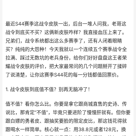
最近S44赛季这战令皮肤一出，后台一堆人问我，老哥这
战令到底买不买？这俩新皮肤咋样？我直接血压上来了。
兄弟们，战令系统都出这么多赛季了，还有人闭着眼睛
买？纯纯的大怨种！今天我就以一个连续五个赛季战令全
拉满、踩过无数坑的老兵身份，给你们好好盘盘这王者荣
耀战令皮肤的评价，把大家最常问的几个问题掰开了揉碎
了说清楚，让你这赛季S44花的每一分钱都值回票价。
1. 战令皮肤到底值不值？别再无脑冲了！
值不值？看你怎么比。你要是拿它跟商城直售的史诗、传
说比，那肯定“不值”，毕竟只要进阶了慢慢肝就有。但你要
跟白嫖的勇者皮、跟抽奖要脸的限定皮比，那这钱花得就
跟喝水一样简单。核心就一点：用38.8元或者128元，换