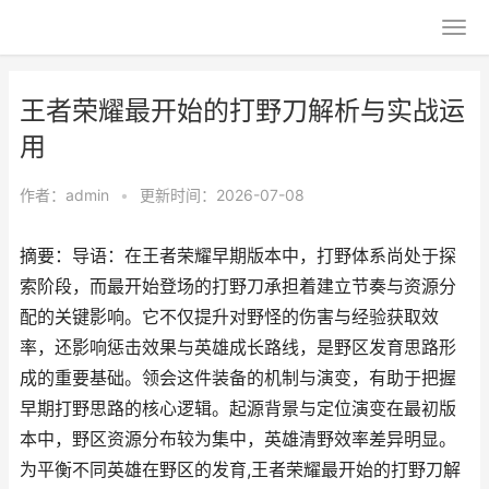
王者荣耀最开始的打野刀解析与实战运
用
作者：
admin
•
更新时间：2026-07-08
摘要：导语：在王者荣耀早期版本中，打野体系尚处于探
索阶段，而最开始登场的打野刀承担着建立节奏与资源分
配的关键影响。它不仅提升对野怪的伤害与经验获取效
率，还影响惩击效果与英雄成长路线，是野区发育思路形
成的重要基础。领会这件装备的机制与演变，有助于把握
早期打野思路的核心逻辑。起源背景与定位演变在最初版
本中，野区资源分布较为集中，英雄清野效率差异明显。
为平衡不同英雄在野区的发育,王者荣耀最开始的打野刀解