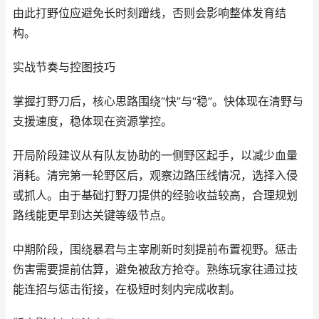
由此打野位应避免长时刻蹭线，否则会影响整体发育结
构。
实战节奏与控图技巧
掌握打野刀后，核心思路围绕“快”与“稳”。快体现在清野与
支援速度，稳体现在资源掌控。
开局阶段建议从有队友协助的一侧野区起手，以减少血量
消耗。清完第一轮野区后，观察边路压线情况，选择入侵
或抓人。由于基础打野刀提供的经验收益较高，合理规划
路线能更早到达关键等级节点。
中期阶段，围绕暴君与主宰刷新时刻提前布置视野。惩击
伤害需要提前估算，避免被敌方抢夺。熟练玩家往通过技
能连招与惩击衔接，在极短时刻内完成收割。