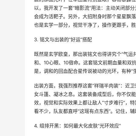
以，我开发了一套“暗影流”用法：主动关闭部
会成为活靶子。另外，大招附身时那个星星飘落
也是玄学一部分，视觉干净了，操作更跟手，胜
3. 铭文与出装的“好运”搭配
既然是玄学欧皇，那出装铭文也得讲究个“气运
和、10心眼、10宿命。这套铭文前期血量和
是，调和的回血配合星传说被动的光环，有种“
出装方面，我强烈推荐这套“祥瑞半肉装”：近
女斗篷、凝冰之息。这套装备成型后，你不仅能
效，视觉和实际效果上都让敌人“寸步难行”，
看不少，队友都直呼“这瑶有点东西”。记住，
4. 组排开黑：如何最大化皮肤“光环效应”