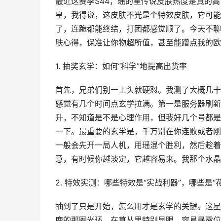
最近这赛季S44，瑶的星传说皮肤热度是真的
皇，我得说，这皮肤不光是个特效皮肤，它可能
了，连跪都能终结，打团都感觉顺了。今天不聊
肤心得，保准让你物超所值，甚至能蹭点我的欧
1. 抽奖玄学：如何“科学”地提高出货率
首先，兄弟们别一上头就硬怼。我测了大概几十
感觉有几个时间点玄学拉满。第一是服务器刷新
升，不知道是不是心理作用，但我好几个号都是
一下。最重要的玄学是，千万别在你连败或者刚
一般会先开一局人机，用瑶混个胜利，然后趁着
意，有时候你越淡定，它越容易来。我那个水晶
2. 特效实测：哪些特效是“实战利器”，哪些是“
抽到了只是开始，怎么用才是玄学的关键。这星
鹿的那圈光环，在草丛里特别显眼，容易暴露位