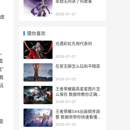
永劫无间讲了何故事
2026-07-07
皮
猜你喜欢
光遇彩虹先祖代表何
，
2026-07-01
提
在家无聊怎么玩和平精英
”
我
2026-07-02
玩
王者荣耀最高星星图片怎
么保存 数据帝教你正确截
屏姿势
2026-07-07
王者荣耀S44出装顺序调
整 数据帝带你快速看懂版
变
本变化
2026-07-02