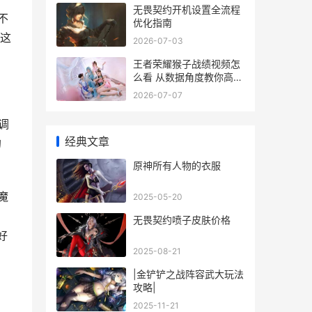
无畏契约开机设置全流程
不
优化指南
这
2026-07-03
王者荣耀猴子战绩视频怎
么看 从数据角度教你高效
学习
2026-07-07
调
经典文章
的
原神所有人物的衣服
魔
2025-05-20
无畏契约喷子皮肤价格
好
2025-08-21
|金铲铲之战阵容武大玩法
攻略|
2025-11-21