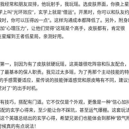
我经常和朋友双排，他玩射手，我玩瑶。选皮肤界面，你换上星
学上叫“光环效应”，玄学上就是“借运”。开黑时，你可以和队友
效时，你可以压得凶一点”。这样沟通成本都降低了。另外，附身
加“心理压力”，让他们觉得“这瑶是个高手，皮肤都有，肯定很
在星耀到王者低星局，亲测好用。
第一，别因为有了皮肤就硬玩瑶，这英雄很吃阵容和队友配合，
了最基本的保人职责。我见过太多瑶，为了秀那个主动技能的特
的手感需要适应，星传说的技能弹道感觉和原皮略有不同，建议
觉对了”的出手时机。
有技巧，搭配有门道。它不仅仅是个外观，更像是一种“信心加持
战搭配的玄学心得来，至少能让你不踩坑，甚至运气爆棚。这套玩
这个英雄总结出的玄学心得，希望兄弟们也能体会到那种“欧气
时候真的有点说法！