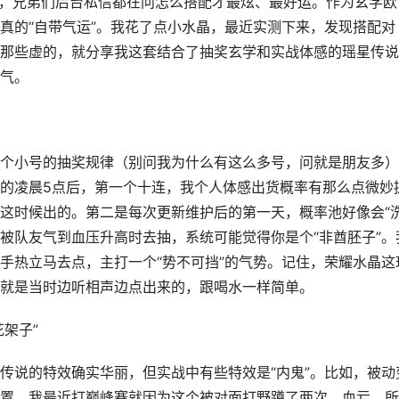
高，兄弟们后台私信都在问怎么搭配才最炫、最好运。作为玄学欧
真的“自带气运”。我花了点小水晶，最近实测下来，发现搭配对
那些虚的，就分享我这套结合了抽奖玄学和实战体感的瑶星传说
气。
个小号的抽奖规律（别问我为什么有这么多号，问就是朋友多）
的凌晨5点后，第一个十连，我个人体感出货概率有那么点微妙
这时候出的。第二是每次更新维护后的第一天，概率池好像会“洗
被队友气到血压升高时去抽，系统可能觉得你是个“非酋胚子”。
手热立马去点，主打一个“势不可挡”的气势。记住，荣耀水晶这
就是当时边听相声边点出来的，跟喝水一样简单。
花架子”
传说的特效确实华丽，但实战中有些特效是“内鬼”。比如，被动
置。我最近打巅峰赛就因为这个被对面打野蹲了两次，血亏。所