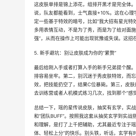
这皮肤单排是锦上添花，组排开黑才是完全体。
说，队友都能看到，士气直接+10%。这在心理
定一些基于特效的暗号，比如“我大招有星光特
多用表情互动，不是为了秀，而是为了给对面施
强”，从而在操作上可能出现犹豫或失误。这招
5. 新手避坑：别让皮肤成为你的“累赘”
最后给刚入手或者打算入手的新手兄弟提个醒。
排容易坐牢。第二，别沉迷于秀皮肤特效，而忘
效，把技能扔空了，结果C位暴毙。第三，皮肤
去训练营或者人机模式练习几次，找到那个“感
总结一下，瑶的星传说皮肤，抽奖有玄学，实战
和“团队BUFF”。按照我这套从抽奖玄学到实
和理解，是打了上千把辅助，尤其最近专注于瑶
体、轻松上分”的快乐。别头铁，听话，玄学有