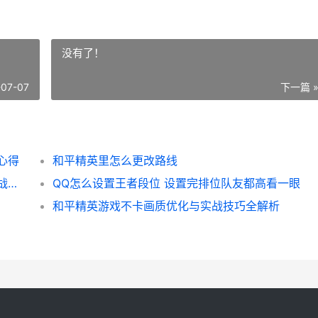
没有了！
-07-07
下一篇 
心得
和平精英里怎么更改路线
一局王者多少时间 打工人排位时间账本与实战推演
QQ怎么设置王者段位 设置完排位队友都高看一眼
和平精英游戏不卡画质优化与实战技巧全解析