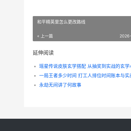
和平精英里怎么更改路线
« 上一篇
2026
延伸阅读
瑶星传说皮肤玄学搭配 从抽奖到实战的玄学
永劫无间讲了何故事