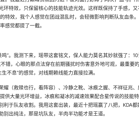
分光环特效，只保留核心的技能轨迹光效。这样既保持了手感，又
的特效，我个人感觉在团战混乱时，会轻微影响判断队友血条。
率感觉都提了一截。
共鸣”。我测下来，瑶带这套铭文，保人能力莫名其妙就强了：10
双抗不错，心眼的那点法穿在前期骚扰时伤害意外地可观，最重要
生生不息”的感觉，对线期赖线能力直接拉满。
卫荣耀（救赎也行，看阵容）、冷静之靴、冰痕之握、不祥征兆、
提供大量光环增益，冰痕和凝冰的减速效果配合星传说的技能特
特别利于队友收割。我用这套出装，最近十把瑶赢了八把，KDA都
辅助别出纯法，那是坑队友，半肉半功能才是王道。