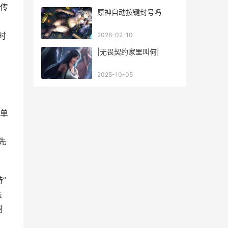
传
原神自动按键封号吗
约
时
2026-02-10
|无畏契约家里叫何|
2025-10-05
单
先
”
法
附