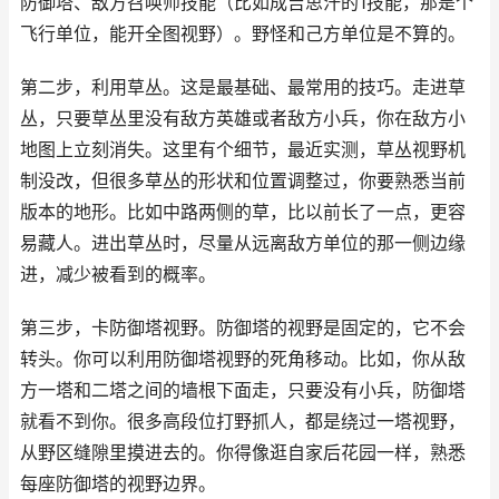
防御塔、敌方召唤师技能（比如成吉思汗的1技能，那是个
飞行单位，能开全图视野）。野怪和己方单位是不算的。
第二步，利用草丛。这是最基础、最常用的技巧。走进草
丛，只要草丛里没有敌方英雄或者敌方小兵，你在敌方小
地图上立刻消失。这里有个细节，最近实测，草丛视野机
制没改，但很多草丛的形状和位置调整过，你要熟悉当前
版本的地形。比如中路两侧的草，比以前长了一点，更容
易藏人。进出草丛时，尽量从远离敌方单位的那一侧边缘
进，减少被看到的概率。
第三步，卡防御塔视野。防御塔的视野是固定的，它不会
转头。你可以利用防御塔视野的死角移动。比如，你从敌
方一塔和二塔之间的墙根下面走，只要没有小兵，防御塔
就看不到你。很多高段位打野抓人，都是绕过一塔视野，
从野区缝隙里摸进去的。你得像逛自家后花园一样，熟悉
每座防御塔的视野边界。