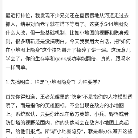
最近打排位，我发现不少兄弟还在直愣愣地从河道走过去
抓人，结果对面老早就在塔下等着了。这赛季S44地图没
什么大改，但一些基础机制，比如小地图的视野和隐身规
则，很多萌新还是没搞明白。今天我就用大白话，把“如何
在小地图上隐身”这个技巧掰开了揉碎了讲一遍。这玩意儿
学会了，你的生存率和gank成功率能翻倍，真的，跟喝水
一样简单。
1. 先搞明白：啥是“小地图隐身”？为啥要学？
首先你得知道，王者荣耀里的“隐身”不是指你的人物模型透
明了，而是指你的英雄图标，不会出现在敌方的小地图
上。系统默认，只要你出现在敌方英雄、小兵、野怪或者
防御塔的视野范围内，你的头像就会在敌方小地图上亮起
来，给他们报点。所谓“小地图隐身”，就是想办法避开这些