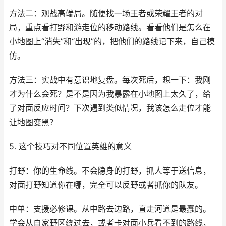
方法二：观战高端局。随便找一场王者或荣耀王者的对
局，重点看打野和游走位的移动路线。看看他们是怎么在
小地图上“消失”和“出现”的，把他们的路线记下来，自己模
仿。
方法三：实战中有意识地复盘。每次死后，想一下：我刚
才为什么会死？是不是因为我暴露在小地图上太久了，给
了对面反应时间？下次遇到类似情况，我该怎么走位才能
让地图变黑？
5. 这个技巧对不同位置英雄的意义
打野：你的生命线。不会隐身的打野，抓人等于送信息，
对面打野知道你在哪，完全可以反野或者抓你的队友。
中单：支援必修课。从中路去边路，直走河道是最蠢的。
学会从自家野区绕过去，或者卡对面小兵看不到的路线，