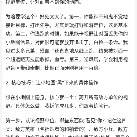
视野单位，让对面看不到你的动向。
为啥要学这个？好处太大了。第一，你能神不知鬼不觉地
接近目标，打出先手，尤其是玩打野和游走位，这是基本
功。第二，你逃跑的时候，如果能卡视野让对面丢失你的
小地图信息，对面很可能就放弃追击了，白捡一条命。我
见过太多兄弟，残血了还直直地从线上跑，结果被对面一
个超远距离技能收掉，血亏。第三，逆风局，学会利用视
野盲区带线牵制，比你正面硬刚有用一百倍。
2. 核心技巧：让小地图“黑”下来的具体操作
想在小地图上隐身，核心就一个：离开所有敌方单位的视
野。具体怎么做，我拆解成几步，你跟着练就行。
第一步，认识视野单位。哪些东西能“看见”你？记住这四
类：敌方英雄（包括站着的和躺着的）、敌方小兵、敌方