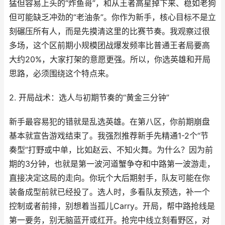
猛但容易上头的“炸鱼哥”，和从王者高星掉下来、稳如老狗
但可能缺乏冲劲的“老油条”。你作为新手，核心目标不是立
刻碾压所有人，而是先摸清这里的比赛节奏。我观察过很
多场，这个区前期小规模团战爆发频率比普通王者局要高
大约20%，大家打架的意愿更强。所以，你选英雄和开局
思路，必须围绕这个特点来。
2. 开局战术：选人与初期节奏的“黄金三分钟”
新手最容易犯的错就是乱选英雄。在第八区，你前期崩盘
基本就宣告游戏结束了。我强烈推荐新手先精通1-2个“节
奏型”打野或中单，比如赵云、不知火舞。为什么？因为前
期的3分钟，也就是第一波河道蟹争夺和中路第一波游走，
直接决定这局的走向。你玩个大后期射手，队友可能在你
装备成型前就已经投了。选人时，多看队友预选，补一个
控制或者前排，别想着当孤儿Carry。开局，帮中路抢线是
第一要务，别无脑蓝开或红开。抢完中线立刻看野区，对