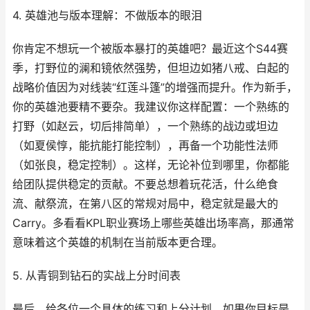
4. 英雄池与版本理解：不做版本的眼泪
你肯定不想玩一个被版本暴打的英雄吧？最近这个S44赛
季，打野位的澜和镜依然强势，但坦边如猪八戒、白起的
战略价值因为对线装“红莲斗篷”的增强而提升。作为新手，
你的英雄池要精不要杂。我建议你这样配置：一个熟练的
打野（如赵云，切后排简单），一个熟练的战边或坦边
（如夏侯惇，能抗能打能控制），再备一个功能性法师
（如张良，稳定控制）。这样，无论补位到哪里，你都能
给团队提供稳定的贡献。不要总想着玩花活，什么绝食
流、献祭流，在第八区的常规对局中，稳定就是最大的
Carry。多看看KPL职业赛场上哪些英雄出场率高，那通常
意味着这个英雄的机制在当前版本更合理。
5. 从青铜到钻石的实战上分时间表
最后，给各位一个具体的练习和上分计划。如果你目标是