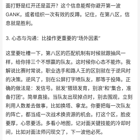
面打野是红开还是蓝开？这个信息能帮你避开第一波
GANK，或者组织一次有效的反蹲。记住，在第八区，信
息就是胜利。
3. 心态与沟通：比操作更重要的“场外因素”
这里要吐槽一下，第八区的匹配机制有时候就跟抽风一
样，给你排三个不想赢的队友。这时候你心态不能炸。我
解说比赛时常说，职业选手和路人王的区别就在于逆风时
的决策。逆风了，别在公屏打字喷队友，那等于投降。正
确的做法是：发信号。就发“猥琐发育，别浪”和“集合，准
备打团”。简单直接。当队友出现掉点时，别去围观，立刻
利用人数差去做事，比如换塔、拿龙。你要把每一次队友
的阵亡，都当成一次战术换资源的机会。打这个区，脸皮
要厚，心思要活。多看小地图，记对面关键技能的冷却时
间，比如对面法师闪现交了，下一波他必死。