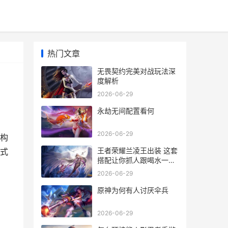
热门文章
无畏契约完美对战玩法深
度解析
2026-06-29
永劫无间配置看何
2026-06-29
构
王者荣耀兰凌王出装 这套
式
搭配让你抓人跟喝水一样
简单
2026-06-29
原神为何有人讨厌伞兵
2026-06-29