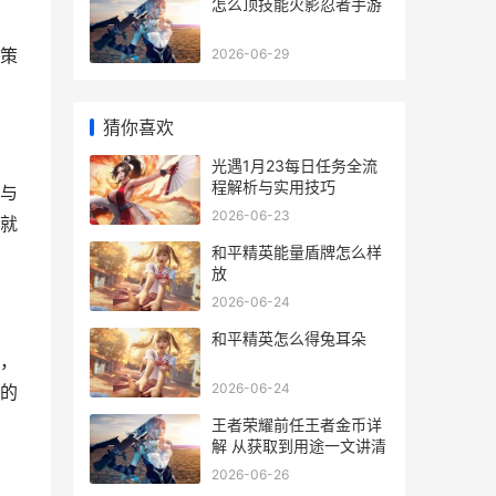
怎么顶技能火影忍者手游
策
2026-06-29
猜你喜欢
光遇1月23每日任务全流
程解析与实用技巧
与
2026-06-23
就
和平精英能量盾牌怎么样
放
2026-06-24
和平精英怎么得兔耳朵
，
2026-06-24
的
王者荣耀前任王者金币详
解 从获取到用途一文讲清
2026-06-26