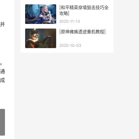
|和平精英穿墙狙击技巧全
攻略|
2025-11-13
并
|原神瘫痪遗迹重机教程|
2025-10-03
。
通
成
»