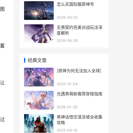
怎么买国际服原神号
图
2026-06-25
无畏契约完美对战玩法深
度解析
2026-06-29
蓄
经典文章
|原神为何无法加入全球|
让
2025-10-04
光遇男萌新推荐穿搭指南
2026-01-29
黑神话悟空清凉坡全收集
过
攻略
2025-09-16