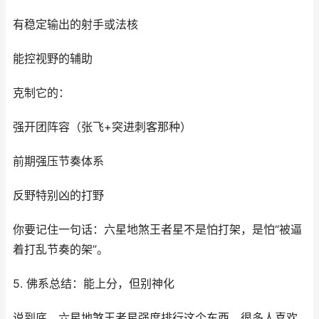
有稳定输出的射手或法核
能控视野的辅助
克制它的：
强开团阵容（张飞+突进刺客那种）
前期强压节奏体系
反野特别凶的打野
你要记住一句话：六星地煞王者星不是怕打架，是怕“被逼
着打乱节奏的架”。
5. 佛系总结：能上分，但别神化
说到底，六星地煞王者星强度排行这个东西，很多人喜欢