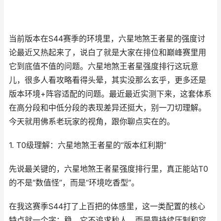
当前版本在S44赛季的环境里，六星地煞王者星的强度讨
论最近又热起来了，说白了就是大家在排位和巅峰赛里用
它到底值不值的问题。六星地煞王者星强度排行这玩意
儿，很多人看攻略看得头晕，其实没那么玄乎，更多还是
版本环境+阵容适配的问题。最近最近实测下来，这套体系
在高分段和中低分段的表现差异还挺大，别一刀切理解。
今天就用佛系老玩家的视角，跟你聊点实在的。
1. T0级理解：六星地煞王者星的“版本红利期”
先说最关键的，六星地煞王者星强度排行里，真正能站T0
的不是“数值怪”，而是“环境吃香型”。
在我这赛季S44打了上百把的体感里，这一类配置的核心
特点就一个字：稳。它不追求秒人，而是靠持续压制和容