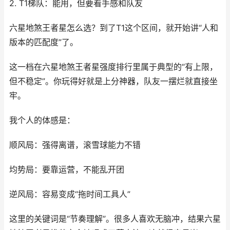
2. T1梯队：能用，但要看手感和队友
六星地煞王者星怎么选？到了T1这个区间，就开始讲“人和
版本的匹配度”了。
这一档在六星地煞王者星强度排行里属于典型的“有上限，
但不稳定”。你玩得好就是上分神器，队友一摆烂就直接坐
牢。
我个人的体感是：
顺风局：强得离谱，滚雪球能力不错
均势局：要靠运营，不能乱开团
逆风局：容易变成“拖时间工具人”
这里的关键词是“节奏理解”。很多人喜欢无脑冲，结果六星