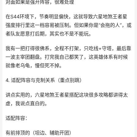
对面如果是强开阵容，很难处理
在S44环境下，节奏明显偏快，这就导致六星地煞王者星
强度排行里这一档容易被压制。但如果你是“会拖的人”，或
者队友愿意打后期，其实也不是不能玩。
我有一把打得很佛系，全程不打架，只吃线+守塔，最后靠
一波主宰团翻盘。打完我自己都笑了，这英雄体系有时候
就像老乌龟，慢但死不掉。
4. 适配阵容与克制关系（重点别跳）
讲点实用的，六星地煞王者星搭配这块很多攻略都讲得太
虚，我说点直白的。
适配阵容：
有前排顶的（坦边、辅助开团）