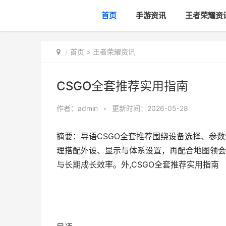
首页
手游资讯
王者荣耀资
首页
>
王者荣耀资讯
CSGO全套推荐实用指南
作者：
admin
•
更新时间：2026-05-28
摘要：导语CSGO全套推荐围绕设备选择、参
理搭配外设、显示与体系设置，再配合地图领会
与长期成长效率。外,CSGO全套推荐实用指南