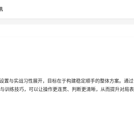
讯
数设置与实战习性展开，目标在于构建稳定顺手的整体方案。通过
与训练技巧，可以让操作更连贯、判断更清晰，从而提升对局表