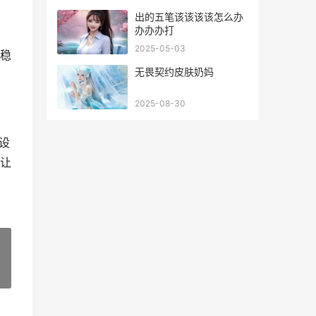
出的五笔该该该该怎么办
办办办打
2025-05-03
稳
无畏契约皮肤奶妈
2025-08-30
设
让
»