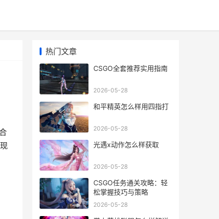
热门文章
CSGO全套推荐实用指南
2026-05-28
和平精英怎么样用四指打
2026-05-28
合
光遇x动作怎么样获取
现
2026-05-28
CSGO任务通关攻略：轻
松掌握技巧与策略
2026-05-28