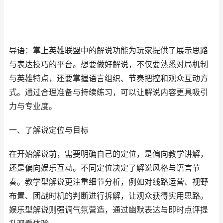
导语：掌上英雄联盟中的解说功能为玩家提供了展示思路
与表达技巧的平台。想要做好解说，不仅要熟悉对局机制
与英雄特点，还要掌握语言组织、节奏把控和观众互动方
式。通过合理准备与持续练习，可以让解说内容更具吸引
力与专业度。
一、了解说定位与目标
在开始解说前，需要明确自己的定位，是偏向教学讲解，
还是偏向娱乐互动。不同定位决定了解说风格与语言节
奏。教学型解说更注重细节分析，例如对线路运营、视野
布置、团战时机的判断进行拆解，让观众获得实用思路。
娱乐型解说则强调气氛营造，通过幽默表达与即时点评提