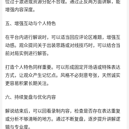
位过于激进或资源分配不合理。通过正反两方面讲解，能
增强内容深度。
五、增强互动与个人特色
在平台内进行解说时，可以适当回应评论区难题，增强互
动感。观众提问关于出装思路或对线技巧时，可以结合当
前对局实例进行解答。
打造个人特色同样重要。可以形成固定开场语或特殊表达
方式，让观众产生记忆点。风格不必刻意夸张，天然诚实
更容易积累长期关注。
六、持续复盘与优化内容
解说结束后，可以回看录制内容，检查是否存在表达重复
或分析不够清晰的地方。通过不断复盘，逐步提升讲解逻
辑与专业度。