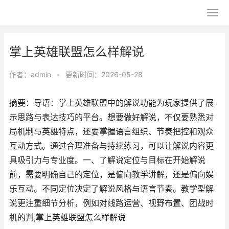
掌上英雄联盟怎么样解说
作者：
admin
•
更新时间：2026-05-28
摘要：导语：掌上英雄联盟中的解说功能为玩家提供了展
示思路与表达技巧的平台。想要做好解说，不仅要熟悉对
局机制与英雄特点，还要掌握语言组织、节奏把控和观众
互动方式。通过合理准备与持续练习，可以让解说内容更
具吸引力与专业度。一、了解说定位与目标在开始解说
前，需要明确自己的定位，是偏向教学讲解，还是偏向娱
乐互动。不同定位决定了解说风格与语言节奏。教学型解
说更注重细节分析，例如对线路运营、视野布置、团战时
机的判,掌上英雄联盟怎么样解说