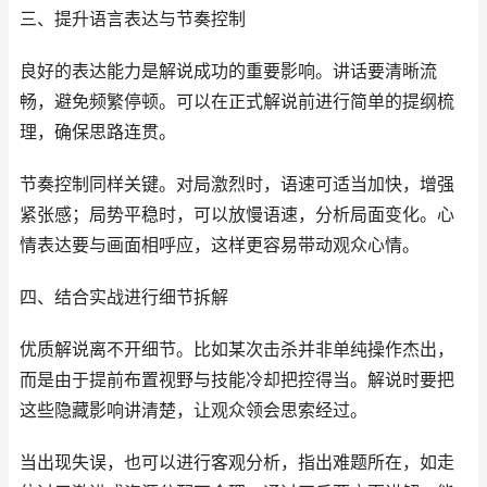
三、提升语言表达与节奏控制
良好的表达能力是解说成功的重要影响。讲话要清晰流
畅，避免频繁停顿。可以在正式解说前进行简单的提纲梳
理，确保思路连贯。
节奏控制同样关键。对局激烈时，语速可适当加快，增强
紧张感；局势平稳时，可以放慢语速，分析局面变化。心
情表达要与画面相呼应，这样更容易带动观众心情。
四、结合实战进行细节拆解
优质解说离不开细节。比如某次击杀并非单纯操作杰出，
而是由于提前布置视野与技能冷却把控得当。解说时要把
这些隐藏影响讲清楚，让观众领会思索经过。
当出现失误，也可以进行客观分析，指出难题所在，如走