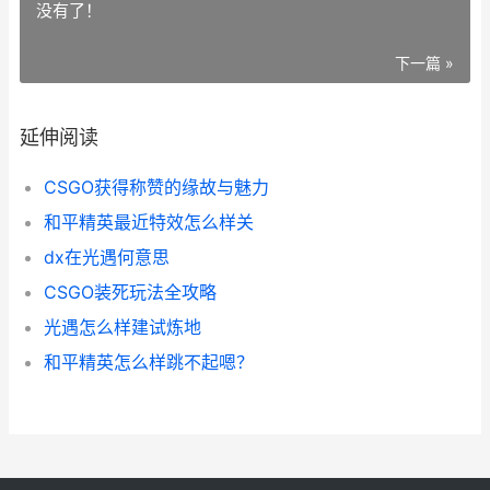
没有了！
下一篇 »
延伸阅读
CSGO获得称赞的缘故与魅力
和平精英最近特效怎么样关
dx在光遇何意思
CSGO装死玩法全攻略
光遇怎么样建试炼地
和平精英怎么样跳不起嗯？