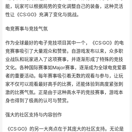
能，玩家可以根据局势的变化调整自己的装备，这种灵活
性让《CS:GO》充满了变化与挑战。
电竞赛事与竞技气氛
作为全球最好的电子竞技项目其中一个，《CS:GO》的电
竞赛事吸引了大量观众和赞誉。自游戏发布以来，众多职
业战队和玩家进入了这项赛事，并逐渐形成了特殊的竞技
文化。各种国际赛事如Major赛事，逐渐成为全球电竞爱慕
者的重要活动。每年赛事吸引着无数的观看与参与，让玩
家不仅可以观看最好高手的比赛，还能体验到高度紧张刺
激的比赛气氛。正是由于这种高水平的竞技赛事，游戏本
身也得到了极高的认可与赞赏。
强大的社区支持与内容创作
《CS:GO》的另一大亮点在于其庞大的社区支持。无论是