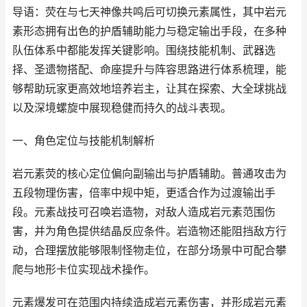
导语：荧在与七天神像共鸣后可切换元素属性，其中岩元
素形态拥有出色的护盾辅助能力与稳定输出手段，在多种
队伍体系中都能发挥关键影响。围绕技能机制、武器选
择、圣遗物搭配、命座提升与阵容思路进行体系梳理，能
够帮助玩家更高效地培养岩主，让其在探索、大全球挑战
以及深境螺旋中展现稳健而持久的战斗表现。
一、角色定位与技能机制解析
岩元素荧的核心定位偏向副输出与护盾辅助。普通攻击为
五段物理伤害，倍率中规中矩，更适合作为过渡输出手
段。元素战技可召唤岩造物，对敌人造成岩元素范围伤
害，并为角色提供结晶反应条件。岩造物还能阻挡敌方行
动，合理摆放能够限制怪物走位，在部分场景中可配合攀
爬与地形卡位实现战术操作。
元素爆发可在范围内持续造成岩元素伤害，并形成岩元素