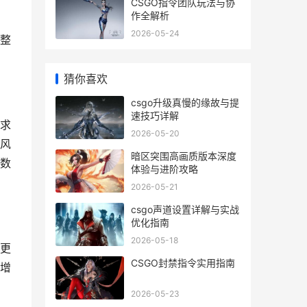
CSGO指令团队玩法与协
作全解析
2026-05-24
整
猜你喜欢
csgo升级真慢的缘故与提
速技巧详解
求
2026-05-20
风
暗区突围高画质版本深度
数
体验与进阶攻略
2026-05-21
csgo声道设置详解与实战
优化指南
2026-05-18
更
CSGO封禁指令实用指南
增
2026-05-23