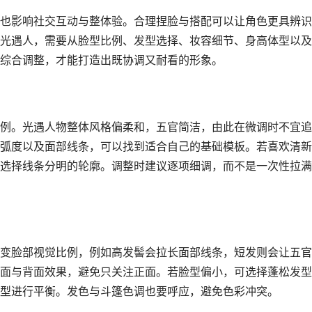
也影响社交互动与整体验。合理捏脸与搭配可以让角色更具辨识
光遇人，需要从脸型比例、发型选择、妆容细节、身高体型以及
综合调整，才能打造出既协调又耐看的形象。
例。光遇人物整体风格偏柔和，五官简洁，由此在微调时不宜追
弧度以及面部线条，可以找到适合自己的基础模板。若喜欢清新
选择线条分明的轮廓。调整时建议逐项细调，而不是一次性拉满
变脸部视觉比例，例如高发髻会拉长面部线条，短发则会让五官
面与背面效果，避免只关注正面。若脸型偏小，可选择蓬松发型
型进行平衡。发色与斗篷色调也要呼应，避免色彩冲突。