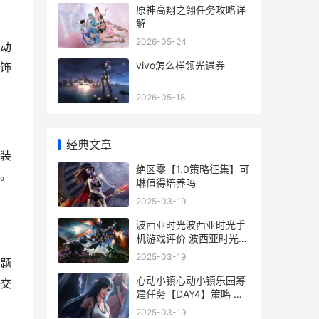
原神高翔之翎任务攻略详
解
2026-05-24
动
vivo怎么样领光遇券
饰
2026-05-18
经典文章
装
绝区零【1.0策略征集】可
。
琳值得培养吗
2025-03-19
波西亚时光波西亚时光手
机游戏评价 波西亚时光波
西亚大桥任务做几个
2025-03-19
题
心动小镇心动小镇乐园筹
交
建任务【DAY4】策略 心
动小镇心动小,记游戏
2025-03-19