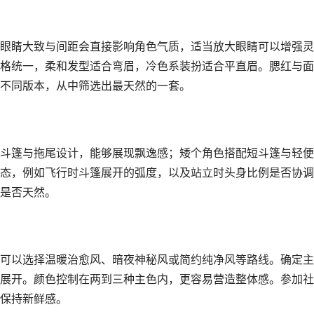
眼睛大致与间距会直接影响角色气质，适当放大眼睛可以增强灵
格统一，柔和发型适合弯眉，冷色系装扮适合平直眉。腮红与面
不同版本，从中筛选出最天然的一套。
斗篷与拖尾设计，能够展现飘逸感；矮个角色搭配短斗篷与轻便
态，例如飞行时斗篷展开的弧度，以及站立时头身比例是否协调
是否天然。
可以选择温暖治愈风、暗夜神秘风或简约纯净风等路线。确定主
展开。颜色控制在两到三种主色内，更容易营造整体感。参加社
保持新鲜感。