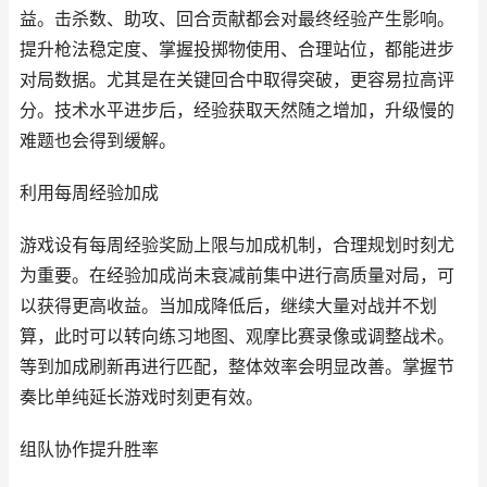
益。击杀数、助攻、回合贡献都会对最终经验产生影响。
提升枪法稳定度、掌握投掷物使用、合理站位，都能进步
对局数据。尤其是在关键回合中取得突破，更容易拉高评
分。技术水平进步后，经验获取天然随之增加，升级慢的
难题也会得到缓解。
利用每周经验加成
游戏设有每周经验奖励上限与加成机制，合理规划时刻尤
为重要。在经验加成尚未衰减前集中进行高质量对局，可
以获得更高收益。当加成降低后，继续大量对战并不划
算，此时可以转向练习地图、观摩比赛录像或调整战术。
等到加成刷新再进行匹配，整体效率会明显改善。掌握节
奏比单纯延长游戏时刻更有效。
组队协作提升胜率