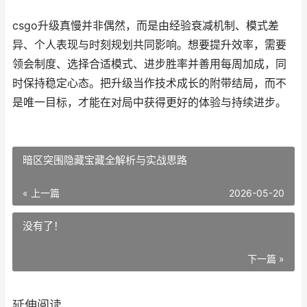
csgo升级真慢并非偶然，而是由经验衰减机制、模式差
异、个人表现与时刻规划共同影响。想要提升效率，需要
领会制度、选择合适模式、进步胜率并善用每周加成，同
时保持稳定心态。把升级当作技术成长的附带结局，而不
是唯一目标，才能在对局中获得更好的体验与持续进步。
暗区突围隐藏宝藏全解析与实战思路
« 上一篇
2026-05-20
没有了！
下一篇 »
延伸阅读