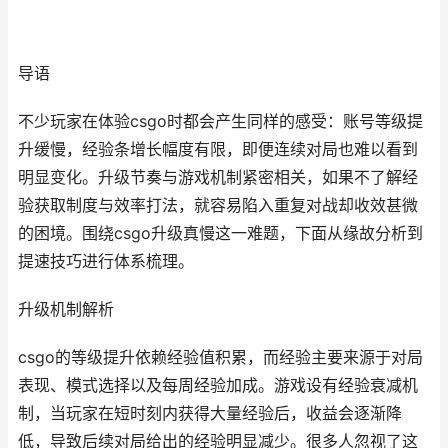
导语
不少玩家在体验csgo时都会产生同样的感受：账号等级提
升缓慢，经验条增长幅度有限，即便连续对局也难以看到
明显变化。升级节奏与游戏机制紧密相关，如果不了解经
验获取制度与效率打法，就容易陷入重复对战却收效甚微
的困境。围绕csgo升级真慢这一难题，下面从缘故分析到
提速技巧进行体系梳理。
升级机制解析
csgo的等级提升依赖经验值积累，而经验主要来源于对局
表现、模式选择以及每周经验加成。游戏设有经验衰减机
制，当玩家在短时刻内获得大量经验后，收益会逐渐降
低，导致后续对局给出的经验明显减少。很多人忽视了这