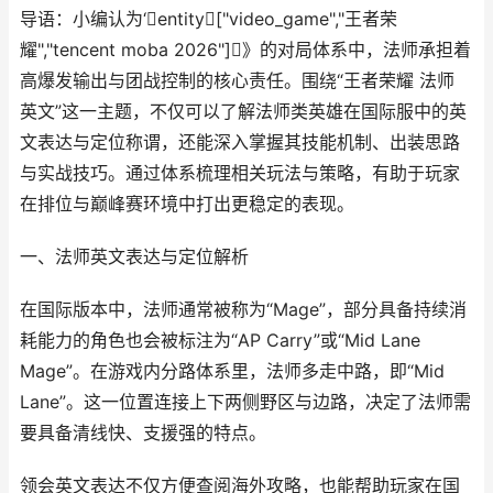
导语：小编认为‘entity["video_game","王者荣
耀","tencent moba 2026"]》的对局体系中，法师承担着
高爆发输出与团战控制的核心责任。围绕“王者荣耀 法师
英文”这一主题，不仅可以了解法师类英雄在国际服中的英
文表达与定位称谓，还能深入掌握其技能机制、出装思路
与实战技巧。通过体系梳理相关玩法与策略，有助于玩家
在排位与巅峰赛环境中打出更稳定的表现。
一、法师英文表达与定位解析
在国际版本中，法师通常被称为“Mage”，部分具备持续消
耗能力的角色也会被标注为“AP Carry”或“Mid Lane
Mage”。在游戏内分路体系里，法师多走中路，即“Mid
Lane”。这一位置连接上下两侧野区与边路，决定了法师需
要具备清线快、支援强的特点。
领会英文表达不仅方便查阅海外攻略，也能帮助玩家在国