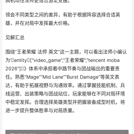
高机动性法师更适合游走支援。
领会不同类型之间的差异，有助于根据阵容选择合适英
雄，并在对局中发挥最大价格。
见解汇总
围绕“王者荣耀 法师 英文”这一主题，可以看出法师小编认
为‘entity["video_game","王者荣耀","tencent moba
2026"]》体系中承担着中路节奏与团战输出的重要责
任。熟悉“Mage”“Mid Lane”“Burst Damage”等英文表
达，有助于拓展视野与沟通效率。通过掌握技能机制、兵
线运营、出装策略与团战站位，玩家能够在不同对局环境
中稳定发挥。合理选择英雄类型并把握装备成型时机，将
进一步提升整体胜率与对局质量。