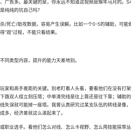
、广告多。最关键的是，你永远不知道这视频是猴年马月的。S4
是纯纯的坑自己吗？
/死亡/助攻数据，容易产生误解。比如一个0-5的辅助，可能
得“观”过程，不能只看结果。
不同类型内容，提升的能力天差地别。
玩家和高手差距的关键。别老盯着人头看，要看他们在没有打架
下路双人组立刻压塔；中单清完线是往上靠还是往下靠；辅助的
线失误就可能掉一座塔。我曾认真研究过某支队伍的转线录像，
成多，经济差就这么滚起来了。
或职业选手。看他们怎么对线、怎么卡视野、怎么用技能探草丛