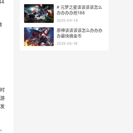
4
# 元梦之星该该该该怎么
办办办办抢188
2025-04-14
做
原神该该该该怎么办办办
办最快搞金币
2025-05-18
时
游
发
、