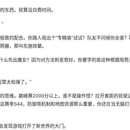
的东西，就算没白费时间。
”
极致的配合。你路人局出个“专精装”试试？队友不问候你全家？
照搬，那叫东施效颦。
为什么先出魔女？因为对方法刺发育好。你要学的是这种根据局势
运营太枯燥了。”
的思维。巅峰赛2000分以上，谁不是操作怪？拉开差距的就是
这赛季S44，防御塔机制和地图资源那么重要，你还在当无脑打
你会发现游戏打开了新世界的大门。