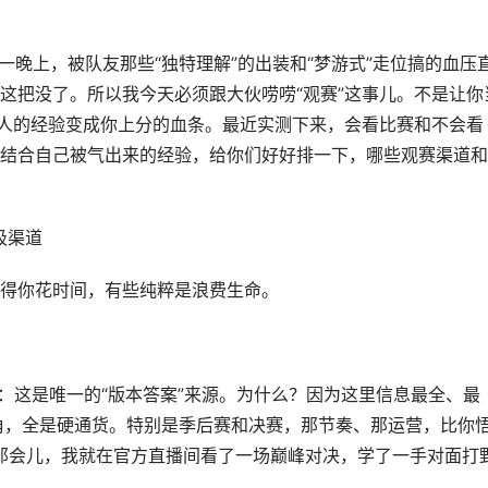
一晚上，被队友那些“独特理解”的出装和“梦游式”走位搞的血压
这把没了。所以我今天必须跟大伙唠唠“观赛”这事儿。不是让你
别人的经验变成你上分的血条。最近实测下来，会看比赛和不会看
结合自己被气出来的经验，给你们好好排一下，哪些观赛渠道和
圾渠道
得你花时间，有些纯粹是浪费生命。
：这是唯一的“版本答案”来源。为什么？因为这里信息最全、最
角，全是硬通货。特别是季后赛和决赛，那节奏、那运营，比你
赛那会儿，我就在官方直播间看了一场巅峰对决，学了一手对面打
。