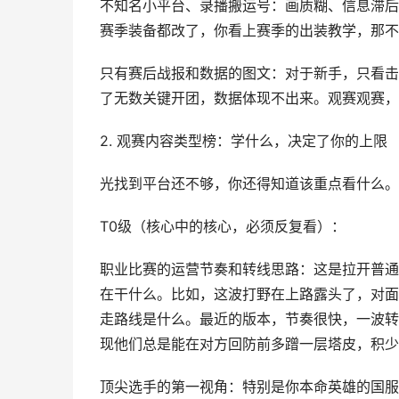
不知名小平台、录播搬运号：画质糊、信息滞后
赛季装备都改了，你看上赛季的出装教学，那不
只有赛后战报和数据的图文：对于新手，只看击杀
了无数关键开团，数据体现不出来。观赛观赛，
2. 观赛内容类型榜：学什么，决定了你的上限
光找到平台还不够，你还得知道该重点看什么。
T0级（核心中的核心，必须反复看）：
职业比赛的运营节奏和转线思路：这是拉开普通
在干什么。比如，这波打野在上路露头了，对面
走路线是什么。最近的版本，节奏很快，一波转
现他们总是能在对方回防前多蹭一层塔皮，积少
顶尖选手的第一视角：特别是你本命英雄的国服