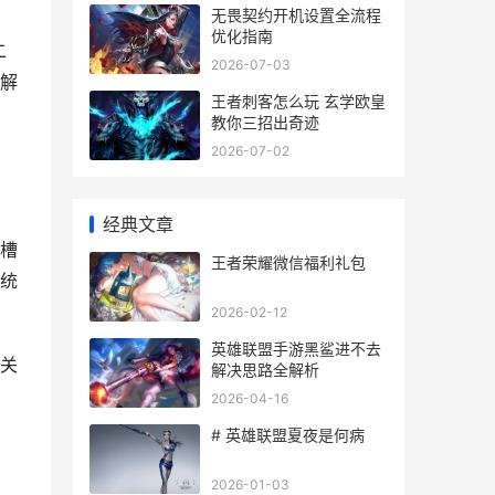
无畏契约开机设置全流程
优化指南
二
2026-07-03
解
王者刺客怎么玩 玄学欧皇
巨
教你三招出奇迹
2026-07-02
经典文章
槽
王者荣耀微信福利礼包
统
2026-02-12
英雄联盟手游黑鲨进不去
关
解决思路全解析
2026-04-16
# 英雄联盟夏夜是何病
2026-01-03