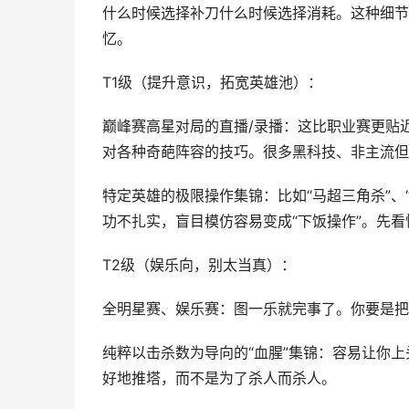
什么时候选择补刀什么时候选择消耗。这种细节
忆。
T1级（提升意识，拓宽英雄池）：
巅峰赛高星对局的直播/录播：这比职业赛更贴
对各种奇葩阵容的技巧。很多黑科技、非主流但
特定英雄的极限操作集锦：比如“马超三角杀”、
功不扎实，盲目模仿容易变成“下饭操作”。先
T2级（娱乐向，别太当真）：
全明星赛、娱乐赛：图一乐就完事了。你要是把
纯粹以击杀数为导向的“血腥”集锦：容易让你
好地推塔，而不是为了杀人而杀人。