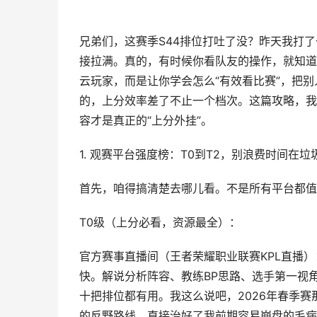
兄弟们，这赛季S44排位打吐了没？昨天我打了
接拉满。真的，有时候你看队友的操作，就知道
云玩家，而是让你学会怎么“有效看比赛”，把
的，上分效率差了不止一个档次。这篇攻略，我
容才是真正的“上分外挂”。
1. 观赛平台强度榜：T0到T2，别浪费时间在垃
首先，咱得搞清楚去哪儿看。不是所有平台都值
T0级（上分必看，资源最全）：
官方赛事直播间（王者荣耀职业联赛KPL直播）
快。解说分析阵容、教练BP思路、选手第一视
十把排位都有用。我这么说吧，2026年春季
的反野路线，直接治好了我前期容易崩盘的毛病