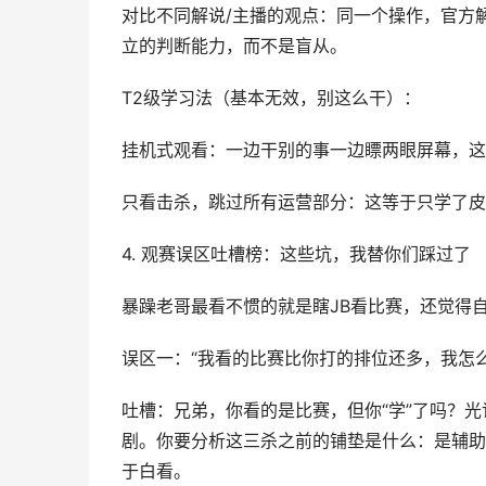
对比不同解说/主播的观点：同一个操作，官方
立的判断能力，而不是盲从。
T2级学习法（基本无效，别这么干）：
挂机式观看：一边干别的事一边瞟两眼屏幕，这
只看击杀，跳过所有运营部分：这等于只学了皮
4. 观赛误区吐槽榜：这些坑，我替你们踩过了
暴躁老哥最看不惯的就是瞎JB看比赛，还觉得
误区一：“我看的比赛比你打的排位还多，我怎
吐槽：兄弟，你看的是比赛，但你“学”了吗？光
剧。你要分析这三杀之前的铺垫是什么：是辅助
于白看。