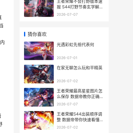
王者荣耀不会打野版本速
报 S44打野节奏玄学解析
与上分提醒
2026-07-07
直
当
猜你喜欢
内
光遇彩虹先祖代表何
2026-07-01
在家无聊怎么玩和平精英
2026-07-02
王者荣耀最高星星图片怎
么保存 数据帝教你正确截
屏姿势
2026-07-07
王者荣耀S44出装顺序调
悟
整 数据帝带你快速看懂版
野
本变化
2026-07-02