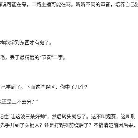
解说可能在夸，二路主播可能在骂。听听不同的声音，培养自己
样能学到东西才有鬼了。
毛，丢了最精髓的“节奏”二字。
自己学到了。下面这些误区，你中了几个？
么还是上不去分？”
记住“哇这波三杀好帅”，然后转头就忘了。这不叫观赛，这叫刷
先手开到了关键人？还是打野提前绕后了？不搞清楚前因后果，