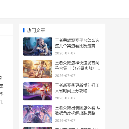
热门文章
王者荣耀观赛平台怎么选
这几个渠道看比赛最爽
2026-07-07
王者荣耀怎样快速发育问
答合集 上分老哥实战吐槽
版
2026-07-07
的
王者新赛季更新慢？打工
是
人省时间上分攻略
不
2026-07-07
几
王者荣耀出装图怎么看 从
数据角度拆解出装思路
2026-07-07