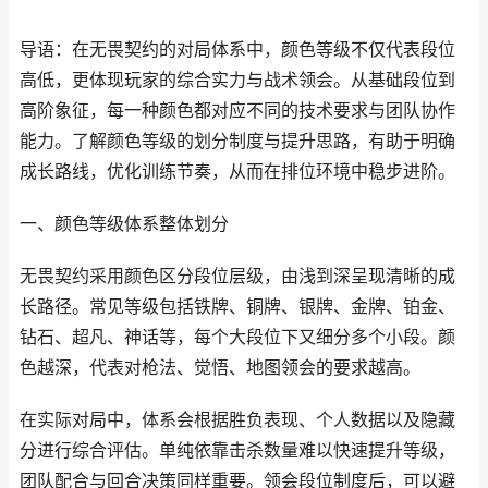
导语：在无畏契约的对局体系中，颜色等级不仅代表段位
高低，更体现玩家的综合实力与战术领会。从基础段位到
高阶象征，每一种颜色都对应不同的技术要求与团队协作
能力。了解颜色等级的划分制度与提升思路，有助于明确
成长路线，优化训练节奏，从而在排位环境中稳步进阶。
一、颜色等级体系整体划分
无畏契约采用颜色区分段位层级，由浅到深呈现清晰的成
长路径。常见等级包括铁牌、铜牌、银牌、金牌、铂金、
钻石、超凡、神话等，每个大段位下又细分多个小段。颜
色越深，代表对枪法、觉悟、地图领会的要求越高。
在实际对局中，体系会根据胜负表现、个人数据以及隐藏
分进行综合评估。单纯依靠击杀数量难以快速提升等级，
团队配合与回合决策同样重要。领会段位制度后，可以避