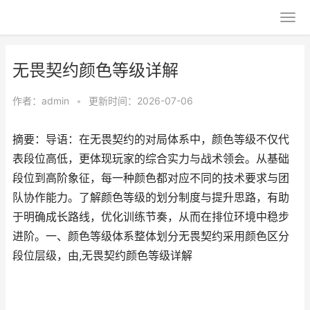
无畏契约颜色等级详解
作者：
admin
•
更新时间：2026-07-06
摘要：导语：在无畏契约的对局体系中，颜色等级不仅代
表段位高低，更体现玩家的综合实力与战术领会。从基础
段位到高阶象征，每一种颜色都对应不同的技术要求与团
队协作能力。了解颜色等级的划分制度与提升思路，有助
于明确成长路线，优化训练节奏，从而在排位环境中稳步
进阶。一、颜色等级体系整体划分无畏契约采用颜色区分
段位层级，由,无畏契约颜色等级详解