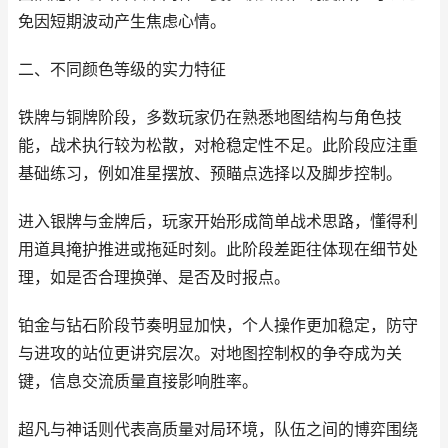
免因短期波动产生焦虑心情。
二、不同颜色等级的实力特征
铁牌与铜牌阶段，多数玩家仍在熟悉地图结构与角色技
能，战术执行较为松散，对枪稳定性不足。此阶段应注重
基础练习，例如准星摆放、预瞄点选择以及脚步控制。
进入银牌与金牌后，玩家开始形成简单战术思路，懂得利
用道具掩护推进或拖延时刻。此阶段差距往体现在细节处
理，如是否合理换弹、是否及时报点。
铂金与钻石阶段节奏明显加快，个人操作更加稳定，防守
与进攻的站位更讲究层次。对地图控制权的争夺成为关
键，信息交流质量直接影响胜率。
超凡与神话则代表高质量对局环境，队伍之间的博弈围绕