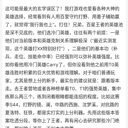
这可能是最大的玄学误区了！我打游戏也爱看各种大神的
英雄选择，经常看到有人用百里守约打野、用墨子辅助赢
了，就觉得“我行我也上”。打住！兄弟，百星王者的英雄池
是深不见底的，他们选冷门英雄，往往有两个前提：一是
他们对当前版本和英雄克制关系理解极深（“最近实测发
现，这个英雄打XX特别好打”），二是他们的基本功（补
兵、走位、技能命中率）已经强到可以弥补英雄强度。比
如你看他用冷门英雄Carry了，但你没看到他之前用T0英
雄连胜时积累的巨大优势和游戏理解。对于咱们普通玩
家，尤其是想上分的新手，最实在的建议就是：跟着版本
走。去王者营地或者各种榜单看T0、T1的强势英雄，集中
练那么两三个，练到闭着眼睛都能连招的程度。比如这赛
季S44，打野的镜、澜，中路的西施、沈梦溪，对抗路的
夏洛特、狂铁，都是实打实的上分利器。先用这些版本答
案吃透分段，等你上了王者，再有闲心去研究那些冷门绝