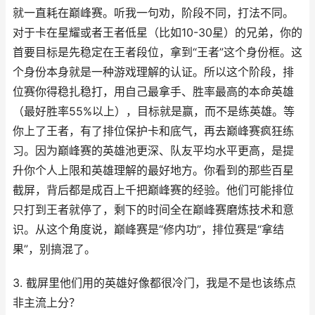
就一直耗在巅峰赛。听我一句劝，阶段不同，打法不同。
对于卡在星耀或者王者低星（比如10-30星）的兄弟，你的
首要目标是先稳定在王者段位，拿到“王者”这个身份框。这
个身份本身就是一种游戏理解的认证。所以这个阶段，排
位赛你得稳扎稳打，用自己最拿手、胜率最高的本命英雄
（最好胜率55%以上），目标就是赢，而不是练英雄。等
你上了王者，有了排位保护卡和底气，再去巅峰赛疯狂练
习。因为巅峰赛的英雄池更深、队友平均水平更高，是提
升你个人上限和英雄理解的最好地方。你看到的那些百星
截屏，背后都是成百上千把巅峰赛的经验。他们可能排位
只打到王者就停了，剩下的时间全在巅峰赛磨炼技术和意
识。从这个角度说，巅峰赛是“修内功”，排位赛是“拿结
果”，别搞混了。
3. 截屏里他们用的英雄好像都很冷门，我是不是也该练点
非主流上分？