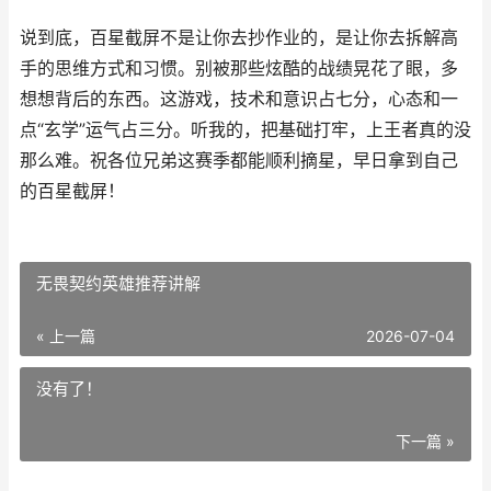
说到底，百星截屏不是让你去抄作业的，是让你去拆解高
手的思维方式和习惯。别被那些炫酷的战绩晃花了眼，多
想想背后的东西。这游戏，技术和意识占七分，心态和一
点“玄学”运气占三分。听我的，把基础打牢，上王者真的没
那么难。祝各位兄弟这赛季都能顺利摘星，早日拿到自己
的百星截屏！
无畏契约英雄推荐讲解
« 上一篇
2026-07-04
没有了！
下一篇 »