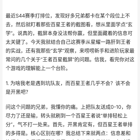
最近S44赛季打排位，发现好多兄弟都卡在某个段位上不
去，然后就盯着那些百星王者的截图看，想从里面学点“玄
学”。说真的，截屏本身没法帮你赢，但里面藏着的信息可
太关键了。今天我就结合自己这赛季从星耀一路肝到王者
的实战，还有我那些“玄学”观察，来唠唠新手和进阶玩家最
常问的几个关于“王者百星截屏”的问题。信我，看完你对这
个游戏的理解能上一个台阶。
1. 为啥我老是遇到坑队友，而百星王者几乎不会？该不会
是开黑吧？
问这个问题的兄弟，我懂你的痛。上把队友送成0-10，你
尽力了还是输，转头就刷到一个百星王者说“单排轻松上
分”，气不打一处来。首先，开黑肯定有，但百星王者单排
的多得是。核心区别在哪？我总结下来就两点：信息差和