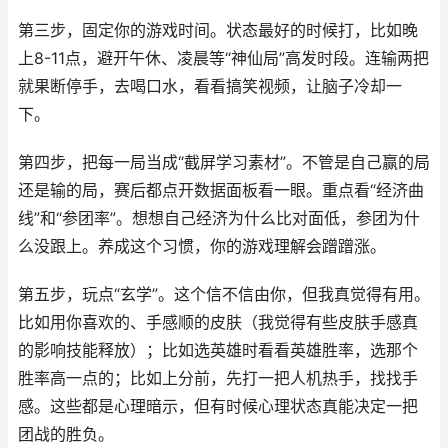
第三步，固定你的游戏时间。状态最好的时候打，比如晚
上8-11点，避开午休、凌晨等“神仙局”高发时段。连输两把
就果断停手，去喝口水，看看搞笑视频，让脑子冷却一
下。
第四步，把每一局当成“截屏学习素材”。不管是自己赢的局
还是输的局，赛后都点开数据面板看一眼。重点看“经济曲
线”和“参团率”。想想自己经济为什么比对面低，参团为什
么没跟上。养成这个习惯，你的游戏理解会蹭蹭涨。
第五步，玩点“玄学”。这个信不信由你，但我真觉得有用。
比如用你喜欢的、手感顺的皮肤（我觉得有些皮肤手感真
的影响技能释放）；比如选英雄时看看英雄胜率，选那个
胜率高一点的；比如上分前，先打一把人机热手，找找手
感。这些都是心理暗示，但有时候心理状态真能决定一把
团战的胜负。