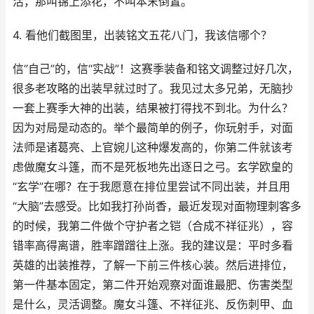
活，那叫锦上添花，不叫本末倒置。
4. 看他们截图里，出装铭文五花八门，我该信哪个？
信“自己”的，信“实战”！这赛季装备和铭文调整过好几次，
很多老攻略的出装早就过时了。我见过太多兄弟，无脑抄
一套上赛季大神的出装，结果被打得找不到北。为什么？
因为对局是动态的。举个最简单的例子，你玩射手，对面
法师是诸葛亮、上官婉儿这种爆发高的，你第二件就该考
虑做魔女斗篷，而不是死板地先出逐日之弓。玄学欧皇的
“玄学”在哪？在于我愿意在排位里尝试不同出装，并且用
“大脑”去感受。比如我打孙尚香，最近发现对面物理刺客多
的时候，我第二件做个守护者之铠（合成不祥征兆），容
错率高得离谱，胜率蹭蹭往上涨。我的建议是：平时多看
英雄的出装推荐，了解一下前三件核心装。然后进排位，
第一件基本固定，第二件开始观察对面谁最肥、伤害类型
是什么，灵活调整。魔女斗篷、不祥征兆、反伤刺甲、血