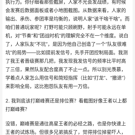
执行力。你仔细看那些截屏，人家不光会发战绩，有时候
会发赛后数据面板或者小地图截图。从数据来看，人家的
输出、承伤、参团率是均衡的，说明人家“该干啥干啥”。而
咱们普通玩家呢？打野可能只顾刷野，射手可能永远在单
机，对“节奏”和“团战时机”的理解完全不在一个维度。说白
了，人家队友“不坑”，是因为他自己创造了一个“队友很难
坑”的局势——比如提前发信号，先手开团控制局面。我测
了我王者晋级赛那几把，我发现我发信号的频率比平时高
了三倍，果然队友配合度高了不止一点。所以别光羡慕，
学着点人家怎么用信号和简短指挥（比如“打龙”、“撤退”）
来影响全局，这比抱怨队友有用一万倍。
2. 我到底该打巅峰赛还是排位赛？看截图好像王者以上都
打巅峰赛？
没错，巅峰赛是通往高星王者的必经之路，也是你快速上
王者的试炼场。但很多兄弟搞反了，觉得排位掉星吓人，