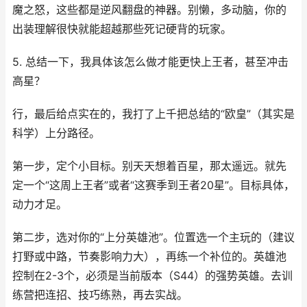
魔之怒，这些都是逆风翻盘的神器。别懒，多动脑，你的
出装理解很快就能超越那些死记硬背的玩家。
5. 总结一下，我具体该怎么做才能更快上王者，甚至冲击
高星？
行，最后给点实在的，我打了上千把总结的“欧皇”（其实是
科学）上分路径。
第一步，定个小目标。别天天想着百星，那太遥远。就先
定一个“这周上王者”或者“这赛季到王者20星”。目标具体，
动力才足。
第二步，选对你的“上分英雄池”。位置选一个主玩的（建议
打野或中路，节奏影响力大），再练一个补位的。英雄池
控制在2-3个，必须是当前版本（S44）的强势英雄。去训
练营把连招、技巧练熟，再去实战。