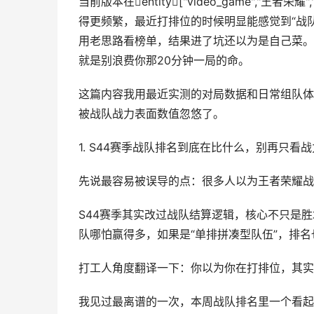
当前版本在entity["video_game","
得更频繁，最近打排位的时候明显能感觉到“战
用老思路看榜单，结果进了坑还以为是自己菜。
就是别浪费你那20分钟一局的命。
这篇内容我用最近实测的对局数据和日常组队体
被战队战力表面数值忽悠了。
1. S44赛季战队排名到底在比什么，别再只看
先说最容易被误导的点：很多人以为王者荣耀战
S44赛季其实改过战队结算逻辑，核心不只是
队哪怕赢得多，如果是“单排拼凑型队伍”，排
打工人角度翻译一下：你以为你在打排位，其实
我见过最离谱的一次，本周战队排名里一个看起