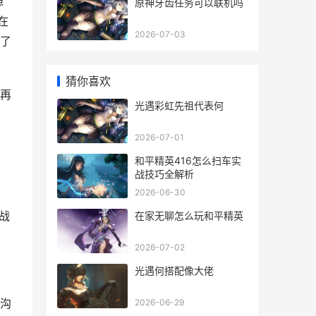
想
原神牙齿任务可以联机吗
在
2026-07-03
了
猜你喜欢
再
光遇彩虹先祖代表何
2026-07-01
和平精英416怎么扫车实
战技巧全解析
2026-06-30
战
在家无聊怎么玩和平精英
2026-07-02
光遇何搭配像大佬
沟
2026-06-29