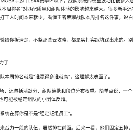
王者荣耀","MOBA手游"]S44赛季环境下，战队系统的权重波动比很多人
队本周排名”对匹配质量和组队体验的影响越来越大。很多新手还
打工人时间本来就少，看懂王者荣耀战队本周排名这件事，说白
验给你拆清楚，不整那些云攻略，都是实打实踩坑踩出来的。别
战力了
队本周排名就是“谁赢得多谁就高”，这理解太表面了。
胜场，还包括活跃分、组队连携和段位分布权重。简单点说，一个
名也可能被稳定组队的小团体反超。
系统在算你是不是“稳定班组员工”。
来战力一般的队伍，居然排在前面。后来一看，他们固定五排，