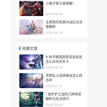
小橙子姐王者荣耀1
2026-06-29
无畏契约完美对战玩法深
度解析
2026-06-29
经典文章
# 和平精英团竞该该该该
怎么办办办办卡
2025-08-16
荒野乱斗选钟馗该怎么样
办样
2026-01-15
| 金铲铲之战的几种阵容
解析与玩法技巧
2025-10-14