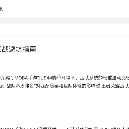
讯
实战避坑指南
","王者荣耀","MOBA手游"]S44赛季环境下，战队系统的权重波动比
到“战队本周排名”对匹配质量和组队体验的影响越,王者荣耀战