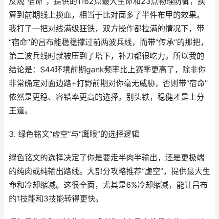
反观“宿命”，提供的1162点最大生命和23点物理防御，换
算到前期线上换血，相当于比对面多了半件布甲的效果。
我打了一把对线满级狂铁，双方操作都拉满的情况下，带
“宿命”的吕布能稳稳撑过前两波兵线，而带“传承”的那把，
第二波兵线时就被压到了塔下，补刀都很吃力。所以我的
结论是：S44环境前期gank频率比上赛季更高了，除非你
非常确定对面边路+打野前期对你毫无威胁，否则带“宿命”
依然是更稳、容错率更高的选择。别头铁，稳健才是上分
王道。
3. 绿色铭文“虚空”与“鹰眼”的选择逻辑
绿色铭文的选择决定了你是要走半肉半输出，还是更极端
的纯肉或纯输出路线。大部分攻略推荐“虚空”，提供最大生
命和冷却缩减。这很全面，尤其是6%冷却缩减，能让吕布
的1技能和3技能转得更快。