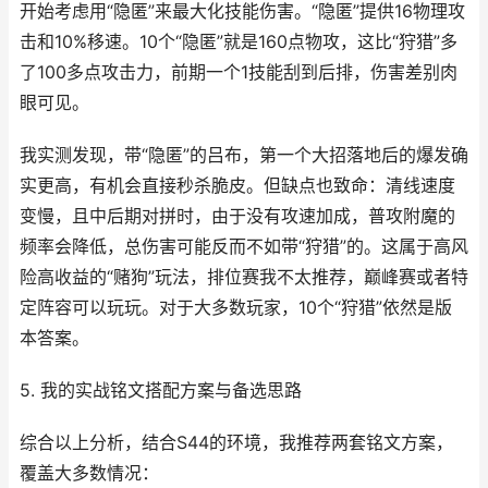
开始考虑用“隐匿”来最大化技能伤害。“隐匿”提供16物理攻
击和10%移速。10个“隐匿”就是160点物攻，这比“狩猎”多
了100多点攻击力，前期一个1技能刮到后排，伤害差别肉
眼可见。
我实测发现，带“隐匿”的吕布，第一个大招落地后的爆发确
实更高，有机会直接秒杀脆皮。但缺点也致命：清线速度
变慢，且中后期对拼时，由于没有攻速加成，普攻附魔的
频率会降低，总伤害可能反而不如带“狩猎”的。这属于高风
险高收益的“赌狗”玩法，排位赛我不太推荐，巅峰赛或者特
定阵容可以玩玩。对于大多数玩家，10个“狩猎”依然是版
本答案。
5. 我的实战铭文搭配方案与备选思路
综合以上分析，结合S44的环境，我推荐两套铭文方案，
覆盖大多数情况：