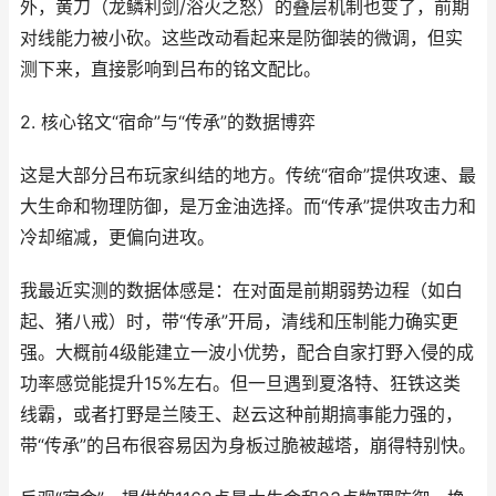
外，黄刀（龙鳞利剑/浴火之怒）的叠层机制也变了，前期
对线能力被小砍。这些改动看起来是防御装的微调，但实
测下来，直接影响到吕布的铭文配比。
2. 核心铭文“宿命”与“传承”的数据博弈
这是大部分吕布玩家纠结的地方。传统“宿命”提供攻速、最
大生命和物理防御，是万金油选择。而“传承”提供攻击力和
冷却缩减，更偏向进攻。
我最近实测的数据体感是：在对面是前期弱势边程（如白
起、猪八戒）时，带“传承”开局，清线和压制能力确实更
强。大概前4级能建立一波小优势，配合自家打野入侵的成
功率感觉能提升15%左右。但一旦遇到夏洛特、狂铁这类
线霸，或者打野是兰陵王、赵云这种前期搞事能力强的，
带“传承”的吕布很容易因为身板过脆被越塔，崩得特别快。