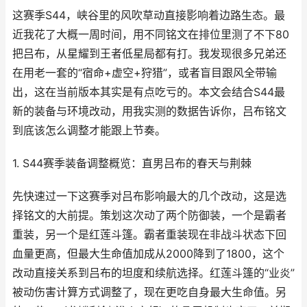
这赛季S44，峡谷里的风吹草动直接影响着边路生态。最
近我花了大概一周时间，用不同铭文在排位里测了不下80
把吕布，从星耀到王者低星局都有打。我发现很多兄弟还
在用老一套的“宿命+虚空+狩猎”，或者盲目跟风全带输
出，这在当前版本其实是有点吃亏的。本文会结合S44最
新的装备与环境改动，用我实测的数据告诉你，吕布铭文
到底该怎么调整才能跟上节奏。
1. S44赛季装备调整概览：直男吕布的春天与荆棘
先快速过一下这赛季对吕布影响最大的几个改动，这是选
择铭文的大前提。策划这次动了两个防御装，一个是霸者
重装，另一个是红莲斗篷。霸者重装现在非战斗状态下回
血量更高，但最大生命值加成从2000降到了1800，这个
改动直接关系到吕布的坦度和续航选择。红莲斗篷的“业炎”
被动伤害计算方式调整了，现在更吃自身最大生命值。另