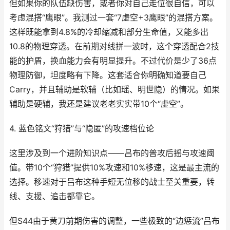
但如果你的队伍缺伤害，或者你对自己走位很自信，可以
考虑混搭“鹰眼”。我测过一套“7虚空+3鹰眼”的混搭方案。
这样既能拿到4.8%的冷却缩减和部分生命值，又能多出
10.8的物理穿透。在前期对线拼一波时，这个穿透配合2技
能的护盾，换血能力会有明显提升。不过代价是少了36点
物理防御，坦度略有下降。这套适合你明确知道要自己
Carry，并且辅助是软辅（比如瑶、明世隐）的情况。如果
辅助是硬辅，我还是建议老老实实带10个“虚空”。
4. 蓝色铭文“狩猎”与“隐匿”的攻速档位论
这里涉及到一个进阶知识点——吕布的普攻后摇与攻速阈
值。带10个“狩猎”提供10%攻速和10%移速，这是最主流的
选择。移速对于吕布这种手短无位移的战士至关重要，转
线、支援、追击都靠它。
但S44由于黄刀前期伤害的调整，一些极致的“边惩流”吕布