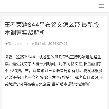
王者荣耀S44吕布铭文怎么带 最新版
本调整实战解析
作者：
admin
•
更新时间：2026-07-01
摘要：这赛季S44，峡谷里的风吹草动直接影响着边路生
态。最近我花了大概一周时间，用不同铭文在排位里测了
不下80把吕布，从星耀到王者低星局都有打。我发现很多
兄弟还在用老一套的“宿命+虚空+狩猎”，或者盲目跟风,王
者荣耀S44吕布铭文怎么带 最新版本调整实战解析