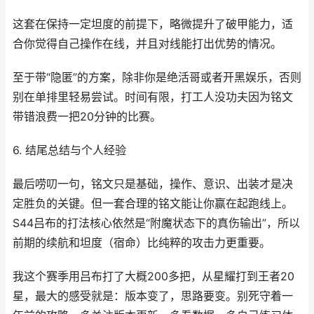
这套在保持一定坦度的前提下，略微提升了破甲能力，适
合你觉得自己操作在线，并且对线能打出优势的情况。
至于带“隐匿”的方案，除非你是绝活哥或者开黑娱乐，否则
别在单排里轻易尝试。时间有限，打工人没功夫因为铭文
带错浪费一把20分钟的比赛。
6. 结尾总结与个人经验
最后唠叨一句，铭文只是基础，操作、意识、出装才是决
定胜负的关键。但一套合理的铭文能让你赢在起跑线上。
S44吕布的打法核心依然是“附魔状态下的真伤输出”，所以
前期的续航和坦度（宿命）比纯粹的攻击力更重要。
我这个赛季用吕布打了大概200多把，从星耀打到王者20
星，最大的感受就是：版本变了，思路要变。别死守着一