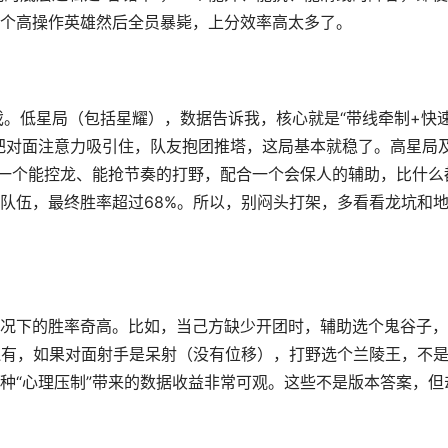
个高操作英雄然后全员暴毙，上分效率高太多了。
戏。低星局（包括星耀），数据告诉我，核心就是“带线牵制+快
把对面注意力吸引住，队友抱团推塔，这局基本就稳了。高星局
，一个能控龙、能抢节奏的打野，配合一个会保人的辅助，比什么
队伍，最终胜率超过68%。所以，别闷头打架，多看看龙坑和
况下的胜率奇高。比如，当己方缺少开团时，辅助选个鬼谷子，
还有，如果对面射手是呆射（没有位移），打野选个兰陵王，不
种“心理压制”带来的数据收益非常可观。这些不是版本答案，但