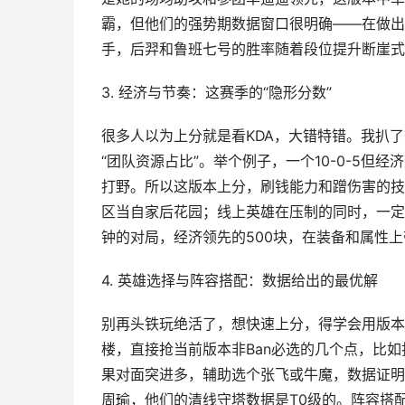
霸，但他们的强势期数据窗口很明确——在做出
手，后羿和鲁班七号的胜率随着段位提升断崖式
3. 经济与节奏：这赛季的“隐形分数”
很多人以为上分就是看KDA，大错特错。我扒了
“团队资源占比”。举个例子，一个10-0-5但
打野。所以这版本上分，刷钱能力和蹭伤害的技
区当自家后花园；线上英雄在压制的同时，一定
钟的对局，经济领先的500块，在装备和属性
4. 英雄选择与阵容搭配：数据给出的最优解
别再头铁玩绝活了，想快速上分，得学会用版本
楼，直接抢当前版本非Ban必选的几个点，比
果对面突进多，辅助选个张飞或牛魔，数据证明
周瑜，他们的清线守塔数据是T0级的。阵容搭