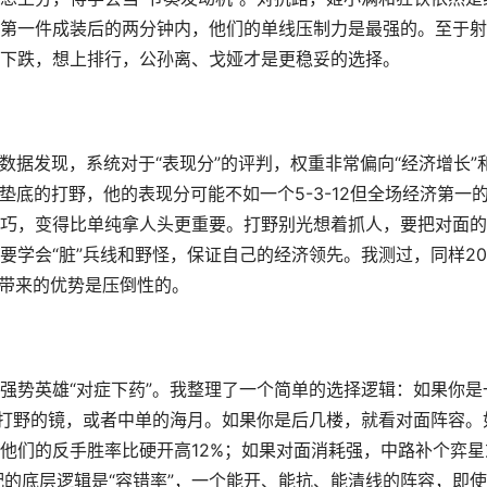
第一件成装后的两分钟内，他们的单线压制力是最强的。至于射
下跌，想上排行，公孙离、戈娅才是更稳妥的选择。
数据发现，系统对于“表现分”的评判，权重非常偏向“经济增长”
经济垫底的打野，他的表现分可能不如一个5-3-12但全场经济第一
巧，变得比单纯拿人头更重要。打野别光想着抓人，要把对面的
要学会“脏”兵线和野怪，保证自己的经济领先。我测过，同样2
上带来的优势是压倒性的。
强势英雄“对症下药”。我整理了一个简单的选择逻辑：如果你是
如打野的镜，或者中单的海月。如果你是后几楼，就看对面阵容。
他们的反手胜率比硬开高12%；如果对面消耗强，中路补个弈星
配的底层逻辑是“容错率”，一个能开、能抗、能清线的阵容，即