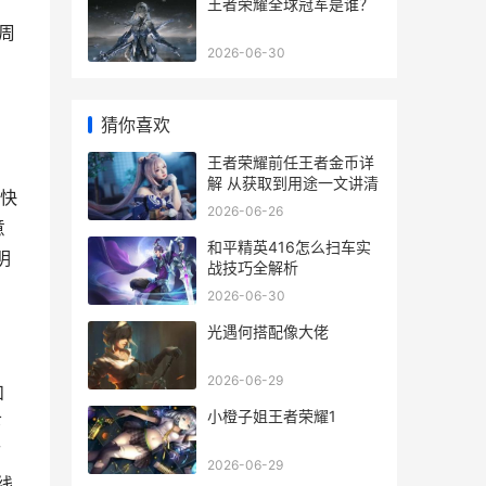
王者荣耀全球冠军是谁？
周
2026-06-30
猜你喜欢
王者荣耀前任王者金币详
解 从获取到用途一文讲清
快
2026-06-26
意
和平精英416怎么扫车实
明
战技巧全解析
2026-06-30
光遇何搭配像大佬
2026-06-29
和
小橙子姐王者荣耀1
下
而
2026-06-29
线