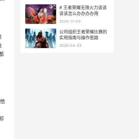
# 王者荣耀无限火力该该
该该怎么办办办办用
2025-11-03
公司组织王者荣耀比赛的
速
实用指南与操作思路
及
2026-04-23
都
地
他
是
却