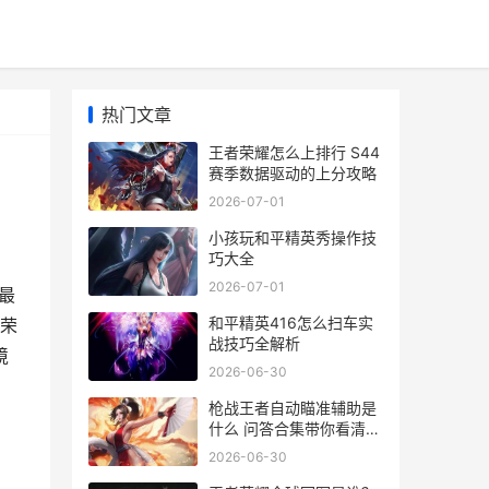
热门文章
王者荣耀怎么上排行 S44
赛季数据驱动的上分攻略
2026-07-01
小孩玩和平精英秀操作技
巧大全
2026-07-01
最
和平精英416怎么扫车实
荣
战技巧全解析
境
2026-06-30
枪战王者自动瞄准辅助是
什么 问答合集带你看清自
瞄真相与风险解析
2026-06-30