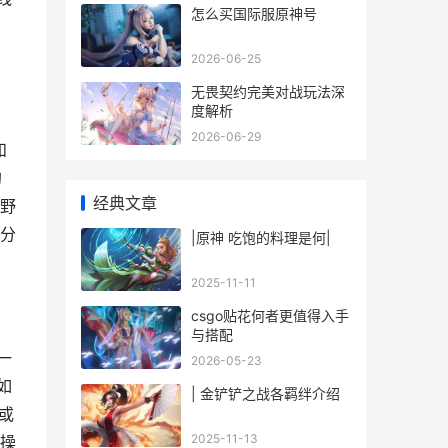
怎么买国际服原神号
2026-06-25
无畏契约完美对战玩法深
度解析
2026-06-29
和
的
经典文章
野
0分
|原神 吃饱的料理是何|
2025-11-11
csgo贴花何者更值得入手
与搭配
一
2026-05-23
如
| 金铲铲之战各羁绊介绍
或
2025-11-13
使操