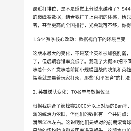
最近打排位，是不是感觉上分越来越难了？S4
的巅峰赛数据，结合我打了上百把的体感，给兄
者，甚至更高的全国排行，光会玩可不够，你得
1. S44赛季核心改动：数据视角下的环境巨变
这版本最大的变化，不是某个英雄被加强削弱，
了，但后期容错率变低了。我测了大概30把不
味着什么？意味着前期小规模团战的决策和英雄
摆着就是逼着玩家打架，那些“和平发育”的打
2. 英雄梯队变化：T0名单与数据佐证
根据我综合了巅峰赛2000分以上对局的Ban
澜的统治力依旧，但他们的数据有一个共同点：在
滑到55%左右。这说明他们是绝对的前期滚雪
是她的场均助攻和参团率遥遥领先，这版本中单