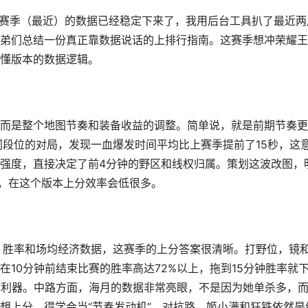
4赛季（最近）的数据已经稳定下来了，我用后台工具扒了最近两
弟们总结一份真正靠数据说话的上排行指南。这赛季想冲荣耀王
懂版本的数据逻辑。
而是整个地图节奏和装备收益的调整。简单说，就是前期节奏更
同段位的对局，发现一血爆发时间平均比上赛季提前了15秒，这
强度，直接决定了前4分钟的野区和线权归属。策划这波改图，
法，在这个版本上分效率会低很多。
率、胜率和场均经济数据，这赛季的上分答案很清晰。打野位，镜
10分钟前结束比赛的胜率高达72%以上，拖到15分钟胜率就
球利器。中路方面，海月的数据非常亮眼，不是因为她单杀多，
想上分，得学会当“节奏发动机”。对抗路，姬小满和狂铁依然是