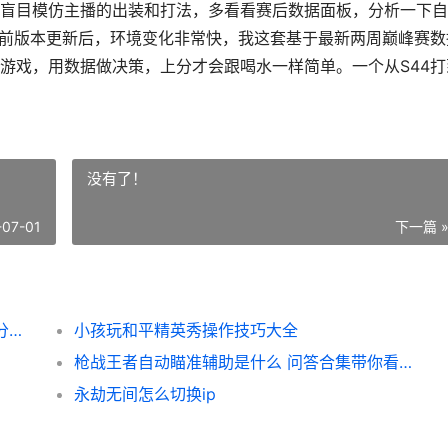
盲目模仿主播的出装和打法，多看看赛后数据面板，分析一下自
当前版本更新后，环境变化非常快，我这套基于最新两周巅峰赛数
游戏，用数据做决策，上分才会跟喝水一样简单。一个从S44打
没有了！
-07-01
下一篇 
王者荣耀怎么上排行 S44赛季数据驱动的上分攻略
小孩玩和平精英秀操作技巧大全
枪战王者自动瞄准辅助是什么 问答合集带你看清自瞄真相与风险解析
永劫无间怎么切换ip