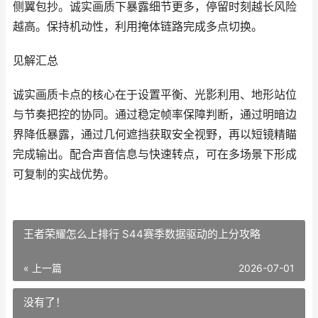
侧翼包抄。诚实画质下暴露细节更多，停留时刻越长风险
越高。保持机动性，利用掩体链路完成多点切换。
见解汇总
诚实画质卡点的核心在于设置平衡、光影利用、地形站位
与节奏把控的协同。通过稳定帧率保障判断，通过明暗边
界降低暴露，通过几何遮挡获取安全视野，再以短镜精瞄
完成输出。配合声音信息与快速转点，可在多场景下形成
可复制的实战优势。
王者荣耀怎么上排行 S44赛季数据驱动的上分攻略
« 上一篇
2026-07-01
没有了！