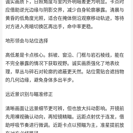
诚实画质下，日照角度与室内外明暗差更为明显。卡点时
应借助逆光边缘与阴影交界，减少自身轮廓暴露。清晨与
黄昏的低角度光照，适合在掩体侧沿观察移动轨迹，等待
对方进入亮暗切换区再出手，命中率更稳。
地形领会与站位选择
高低差是卡点核心。斜坡、窗沿、门框与岩石棱线，能在
不完全暴露的情况下获取视野。诚实画质强化了地表纹
理，草丛与碎石对轮廓的遮蔽更天然。站位需贴合遮挡物
的几何边缘，避免身体多出半步。
远近景识别与瞄准修正
清晰画面让远景细节更可辨，但也放大抖动影响。开镜前
先用裸视确认动向，再短镜精瞄。远距点射优于连发，借
助呼吸节奏进行微调。近距卡点以预瞄为主，准星提前放