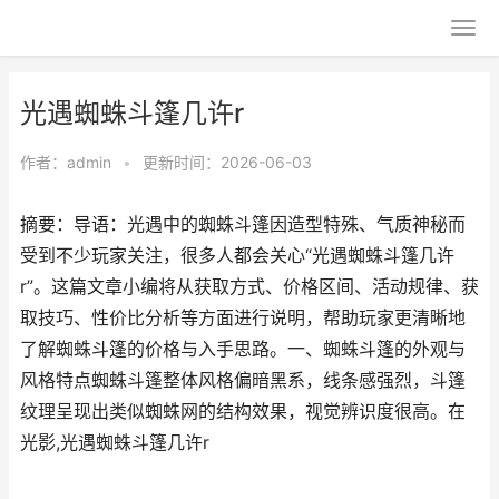
光遇蜘蛛斗篷几许r
作者：
admin
•
更新时间：2026-06-03
摘要：导语：光遇中的蜘蛛斗篷因造型特殊、气质神秘而
受到不少玩家关注，很多人都会关心“光遇蜘蛛斗篷几许
r”。这篇文章小编将从获取方式、价格区间、活动规律、获
取技巧、性价比分析等方面进行说明，帮助玩家更清晰地
了解蜘蛛斗篷的价格与入手思路。一、蜘蛛斗篷的外观与
风格特点蜘蛛斗篷整体风格偏暗黑系，线条感强烈，斗篷
纹理呈现出类似蜘蛛网的结构效果，视觉辨识度很高。在
光影,光遇蜘蛛斗篷几许r