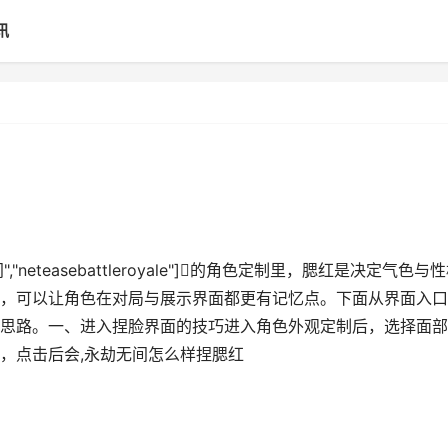
讯
无间","neteasebattleroyale"]的角色定制里，腮红是决定气色与
，可以让角色在对局与展示界面都更有记忆点。下面从界面入口
思路。一、进入捏脸界面的技巧进入角色外观定制后，选择面部
，点击后会,永劫无间怎么样捏腮红