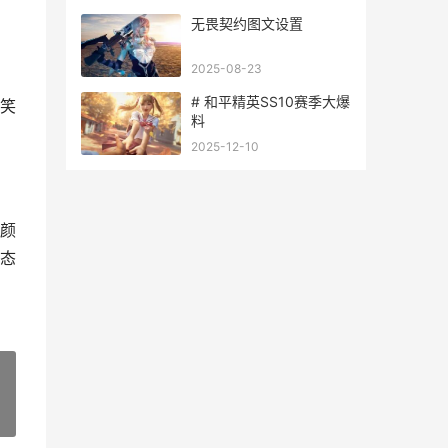
无畏契约图文设置
2025-08-23
# 和平精英SS10赛季大爆
笑
料
2025-12-10
颜
态
»