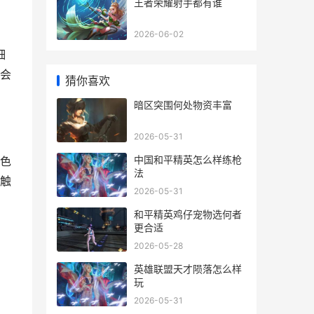
王者荣耀射手都有谁
2026-06-02
细
会
猜你喜欢
暗区突围何处物资丰富
2026-05-31
中国和平精英怎么样练枪
色
法
触
2026-05-31
和平精英鸡仔宠物选何者
更合适
2026-05-28
英雄联盟天才陨落怎么样
玩
2026-05-31