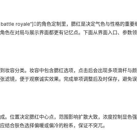
etease battle royale"]的角色定制里，腮红是决定气色与性格的重要
角色在对局与展示界面都更有记忆点。下面从界面入口、参数领
到妆容分类。妆容中包含腮红选项，点击后会出现多项滑杆与颜
张滤镜，便于观察诚实效果。完成单项调整后及时保存，避免误
成。位置决定腮红中心点，范围影响扩散大致，浓度控制显色强
应结合肤色选择偏暖或偏冷的粉系，保证不突兀。