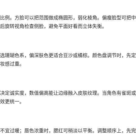
比例。方脸可以把范围做成椭圆形，弱化棱角。偏瘦脸型可把中
后旋转视角检查侧脸，避免平面好看而立体失衡。
选珊瑚色系，偏深肤色更适合豆沙或橘棕。颜色盘调节时，先定
妆感过重。
决定诚实度，数值偏高能让边缘融入皮肤纹理。当角色有雀斑或
效更统一。
不宜过暖；唇色浓重时，腮红可稍淡以平衡。调整顺序上，先完