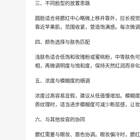
三、不同脸型的放置思路
圆脸适合将腮红中心略微上移并靠外，拉长视觉
靠近苹果肌，范围收紧，营造饱满感。每次微调
四、颜色选择与肤色匹配
浅肤色适合低饱和玫瑰粉或蜜桃粉，中等肤色可
相，再微调明度与饱和度，保持天然红润而非化
五、浓度与模糊度的细调
浓度过高容易显假，建议从低值慢增加。模糊度
质纹理时，适当进步模糊度可减少断层感，让妆
六、与其他妆容的协同
腮红需要与眼妆、唇色协调。眼妆偏冷时，腮红