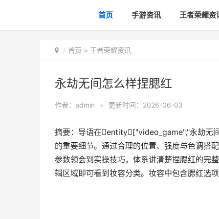
首页
手游资讯
王者荣耀资
首页
>
王者荣耀资讯
永劫无间怎么样捏腮红
作者：
admin
•
更新时间：2026-06-03
摘要：导语在entity["video_game","永劫
的重要细节。通过合理的位置、强度与色调搭配
参数领会到实操技巧，体系讲清楚捏腮红的完整
辑区域即可看到妆容分类。妆容中包含腮红选项