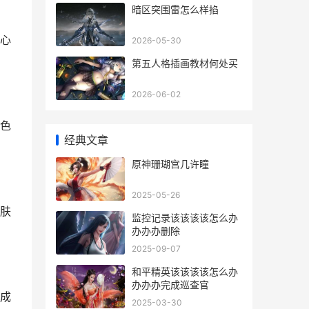
暗区突围雷怎么样掐
心
2026-05-30
第五人格插画教材何处买
2026-06-02
色
经典文章
原神珊瑚宫几许瞳
2025-05-26
肤
监控记录该该该该怎么办
办办办删除
2025-09-07
和平精英该该该该怎么办
办办办完成巡查官
成
2025-03-30