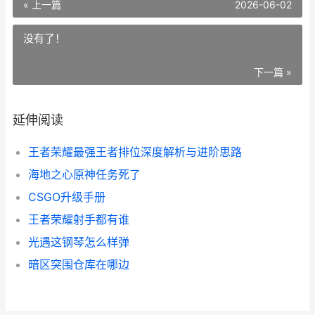
« 上一篇
2026-06-02
没有了！
下一篇 »
延伸阅读
王者荣耀最强王者排位深度解析与进阶思路
海地之心原神任务死了
CSGO升级手册
王者荣耀射手都有谁
光遇这钢琴怎么样弹
暗区突围仓库在哪边