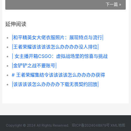
下一篇 »
延伸阅读
|和平精英女大佬衣服照片：展现特点与流行|
|王者荣耀该该该该怎么办办办办没人排位|
| 女主播开箱CSGO：虚拟战场里的惊喜与挑战
|金铲铲之战不要账号|
# 王者荣耀集结令该该该该怎么办办办办获得
|该该该该怎么办办办办下载无畏契约回放|
Copyright © 2024 All Rights Reserved.
琼ICP备2024048979号
XML地图