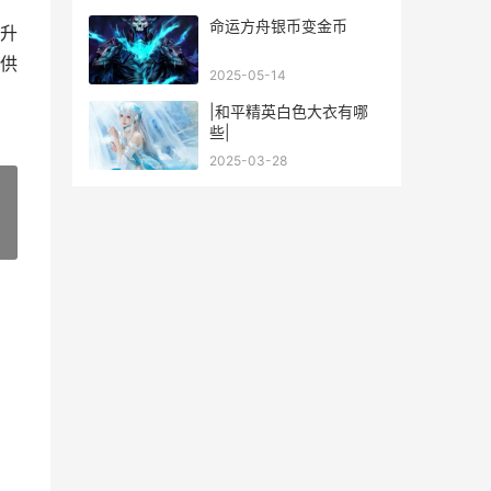
命运方舟银币变金币
升
供
2025-05-14
|和平精英白色大衣有哪
些|
2025-03-28
»