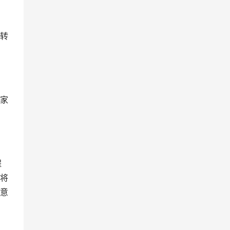
转
家
程
将
意