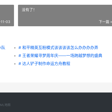
没有了！
-11-03
下一篇 
小队
# 和平精英互粉模式该该该该怎么办办办办弄
# 王者荣耀寻梦周年庆——一场跨越梦想的盛典
# 达人铲子制作命运方舟教程
XML地图