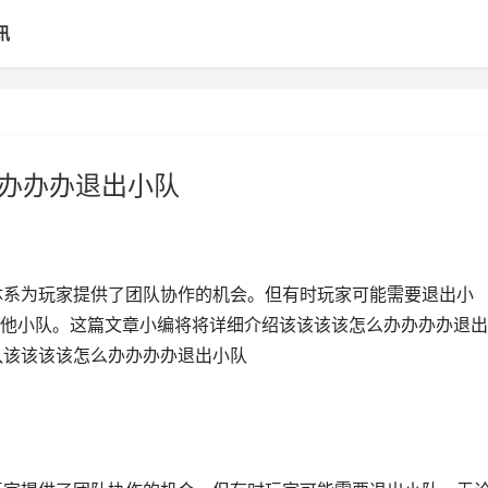
讯
办办办办退出小队
体系为玩家提供了团队协作的机会。但有时玩家可能需要退出小
他小队。这篇文章小编将将详细介绍该该该该怎么办办办办退出
队该该该该怎么办办办办退出小队