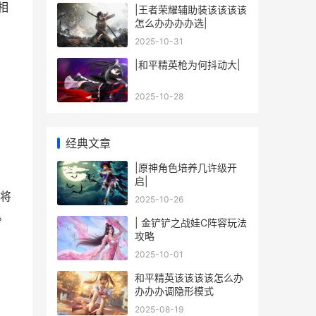
相
|王者荣耀辅助装该该该该
怎么办办办办选|
2025-10-31
|和平精英枪为何抖动大|
2025-10-28
经典文章
|原神角色培养几许级开
启|
将
2025-10-26
。
| 金铲铲之战娃C阵容玩法
攻略
2025-10-01
和平精英该该该该怎么办
办办办调隐形模式
2025-08-19