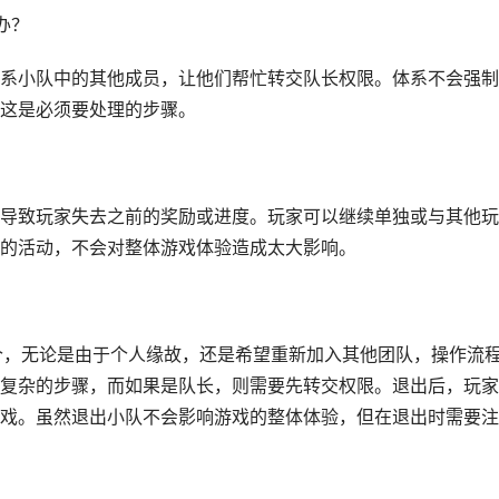
办？
系小队中的其他成员，让他们帮忙转交队长权限。体系不会强制
这是必须要处理的步骤。
导致玩家失去之前的奖励或进度。玩家可以继续单独或与其他玩
的活动，不会对整体游戏体验造成太大影响。
个，无论是由于个人缘故，还是希望重新加入其他团队，操作流
复杂的步骤，而如果是队长，则需要先转交权限。退出后，玩家
戏。虽然退出小队不会影响游戏的整体体验，但在退出时需要注