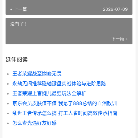
« 上一篇
2026-07-09
没有了！
下一篇 »
延伸阅读
王者荣耀战至巅峰无畏
永劫无间推荐磁轴键盘实战体验与进阶思路
王者荣耀上官婉儿最强玩法全解析
京东会员皮肤值不值 我氪了888总结的血泪教训
乱世王者传承怎么搞 打工人省时间高效传承指南
怎么查光遇好友好感