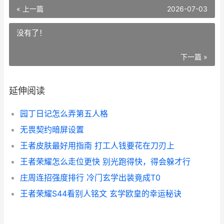
« 上一篇
2026-07-03
没有了！
下一篇 »
延伸阅读
园丁日记怎么弄第五人格
无畏契约暗屏设置
王者皮肤最好用指南 打工人钱要花在刀刃上
王者荣耀怎么走位更快 别光跑得快，得会躲才行
庄周连招强度排行 冷门玄学出装竟成T0
王者荣耀S44看别人铭文 玄学欧皇的幸运秘诀