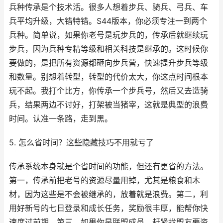
兵种传承是个技术活。很多人想着步兵、骑兵、弓兵、车
兵平均升级，大错特错。S44版本，你必须专注一到两个
兵种。简单说，如果你老号是玩步兵的，传承后就继续玩
步兵，因为兵种专精等级和相关科技是继承的。这时候你
要做的，是把所有资源都砸向步兵营，快速提升步兵等级
和数量。别想着转型，转型的代价太大，你这点时间根本
玩不起。我打个比方，你传承一个步兵号，然后又去造骑
兵，结果两边不讨好，打架被当猪宰，这就是典型的浪费
时间。认准一条路，走到黑。
5. 怎么省时间？这些隐藏技巧不用就亏了
传承系统本身就是个省时间的功能，但还有更省的方法。
第一，传承前把老号的资源尽量用掉，尤其是粮食和木
材，因为这些是不会被继承的，放着就是浪费。第二，利
用好新号的七日登录和成长任务，奖励很丰厚，能帮你快
速度过前期。第三，如果你是联盟成员，赶紧找盟友要资