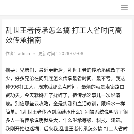
乱世王者传承怎么搞 打工人省时间高
效传承指南
作者：
admin
•
更新时间：2026-07-08
摘要：兄弟们，最近更新后，乱世王者的传承系统改了不
少，好多兄弟在问到底怎么传承最省时间、最不亏。我这
种996打工人，周末就那么点时间，最烦的就是走错路白
费功夫。今天就掰开了揉碎了，把传承这事儿一次说清
楚。别信那些云攻略，全是实测和血泪教训，跟喝水一样
简单。1.乱世王者传承到底继承什么？别被系统说明骗了很
多人一看传承说明就头大，什么继承等级、科技、建筑。
我刚开始也迷糊，后来我,乱世王者传承怎么搞 打工人省时