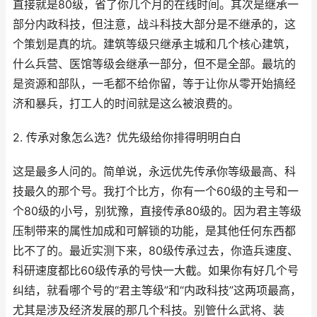
直接就是80级，省了你几个月的在线时间。其次是继承一
部分内政科技，但注意，战斗科技大部分是不继承的，这
个策划是真的坑。建筑等级只继承主城和几个核心建筑，
什么兵营、医馆等级会继承一部分，但不是全部。最坑的
是资源和部队，一毛都不给你留，等于让你从零开始搞经
济和暴兵，打工人的时间就是这么被浪费的。
2. 传承对象怎么选？优先级给你排得明明白白
这是最多人问的。简单说，永远优先传承你等级最高、科
技最久的那个号。我打个比方，你有一个60级的主号和一
个80级的小号，别犹豫，直接传承80级的。因为君主等级
压制带来的属性加成和可解锁的功能，是其他任何东西都
比不了的。最近实测下来，80级传承过去，你造兵速度、
科研速度都比60级传承的号快一大截。如果你有好几个号
纠结，就看哪个号的“君主等级”和“内政科技”这两项最高，
尤其是涉及经济发展的那几个科技。别管什么武将、装