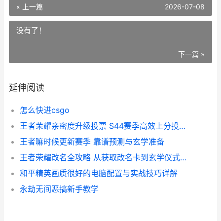
« 上一篇
2026-07-08
没有了！
下一篇 »
延伸阅读
怎么快进csgo
王者荣耀亲密度升级投票 S44赛季高效上分投票攻略
王者嘛时候更新赛季 靠谱预测与玄学准备
王者荣耀改名全攻略 从获取改名卡到玄学仪式一篇搞定
和平精英画质很好的电脑配置与实战技巧详解
永劫无间恶搞新手教学