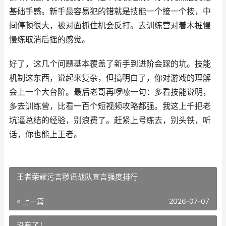
基础手感。新手最容易犯的错就是技能一个接一个按，中
间停顿很大，被对面抓住机会反打。去训练营对着木桩慢
慢练取消后摇的感觉。
好了，这几个问题基本覆盖了新手到进阶会踩的坑。技能
机制这东西，说起来复杂，但搞明白了，你对游戏的理解
会上一个大台阶。最后老哥再啰嗦一句：多看技能说明，
多去训练营，比看一百个短视频攻略都强。我这上千把老
坑逼总结的经验，别浪费了。赶紧上号练去，别头铁，听
话，你也能上王者。
王者荣耀污言秽语战队宣言强度排行
« 上一篇
2026-07-07
没有了！