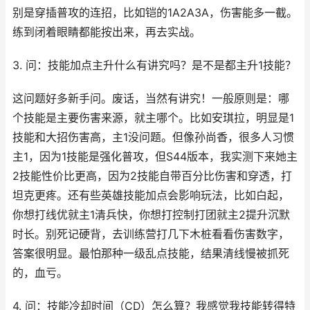
别是穿插普攻的连招，比如铠的1A2A3A，伤害能多一截。
练到闭着眼睛都能按出来，再去实战。
3. 问：技能加点主升什么有讲究吗？是不是都主升1技能？
这问题好多新手问。废话，当然有讲究！一般原则是：哪
个技能是主要伤害来源，就主哪个。比如安琪拉，明显是1
技能和大招伤害高，主1没问题。但像孙尚香，很多人习惯
主1，因为1技能是强化普攻，但S44版本，我实测下来她主
2技能性价比更高，因为2技能自带百分比伤害和穿透，打
坦克更疼。还有些英雄技能加点会影响玩法，比如白起，
你想打线优就主1清兵快，你想打控制打团就主2提升沉默
时长。别死记硬背，去训练营打几下木桩看看伤害数字，
答案很明显。最怕那种一级乱点技能，结果清线慢被抓死
的，血亏。
4. 问：技能冷却时间（CD）怎么算？我感觉我技能转得特