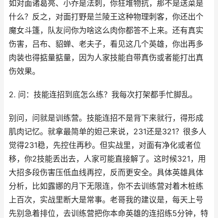
如对面诸葛亮、小乔是法刺，你狂堆物抗，那不是送菜是
什么？反之，对面打野是兰陵王这种物理刺客，你还出个
魔女斗篷，队友问你为啥这么肉你都答不上来。还有真实
伤害，吕布、貂蝉、老夫子，看见这几个英雄，你出再多
肉装也得掂量掂量，因为人家技能自带真伤或者能打出真
伤效果。
2. 问：技能连招到底怎么练？我每次打架都手忙脚乱。
别问，问就是训练营。技能连招不是背下来就行，得形成
肌肉记忆。就拿最简单的妲己来说，231还是321？很多人
觉得231稳，先控住再秒。但实战里，对面有净化或者位
移，你2技能丢出去，人家可能直接解了。这时候321，用
大招多段伤害压低血线再控，反而更安全。具体英雄具体
分析，比如露娜的月下无限连，你不去训练营对着木桩练
上百次，实战里断大是常事。老哥我的建议是，每天上号
先别急着排位，去训练营把你本命英雄的连招练5分钟，特