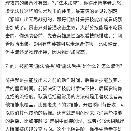
理攻击的装备才有效。写“法术加成”，你得出博学者之怒、
虚无法杖这些加法术攻击的装备。最离谱的是见过貂鸡
（貂蝉）出无尽战刃的，那哥们估计是把技能加成看成暴
击加成了。暴击只对普通攻击生效，大部分技能是不吃暴
击的。你选装备前，先去英雄属性面板看技能描述，别闭
着眼睛出装。S44有些英雄可以走混合伤害，比如赵云，
但主流还是物理出装，因为物理加成高。
7. 问：技能有“施法前摇”和“施法后摇”是什么？怎么取消？
前摇就是技能放出去之前的动作时间，后摇是技能放完之
后的僵直时间。前摇决定了技能出手快不快，后摇影响你
连招的流畅度。取消后摇最常见的方法就是用普攻或者其
他技能来覆盖。比如老夫子的2技能，开启瞬间有普攻，可
以取消其他技能的后摇。还有就是用闪现来取消某些技能
的后摇，比如廉颇121连招中间接闪现，或者张飞大招吼出
去瞬间接闪现改变方向。这个比较进阶，你得先熟悉英雄