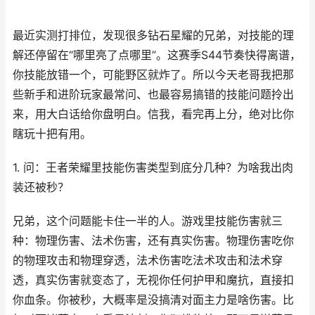
最近实测打排位，发现很多钻石星耀的兄弟，对技能的理
解还停留在“哪里亮了点哪里”。这赛季S44节奏快得离谱，
你技能放错一个，可能野区就炸了。所以今天老哥我把那
些新手和进阶玩家最常问、也最容易搞错的技能问题拎出
来，用大白话给你盘明白。信我，看完再上分，绝对比你
瞎玩十把有用。
1. 问：王者荣耀里技能伤害类型到底分几种？为啥我出肉
装还被秒？
兄弟，这个问题能卡住一半的人。游戏里技能伤害就三
种：物理伤害、法术伤害，还有真实伤害。物理伤害吃你
的物理攻击和物理穿透，法术伤害吃法术攻击和法术穿
透，真实伤害就变态了，无视你任何护甲和魔抗，直接扣
你血条。你被秒，大概率是没搞清对面主力是啥伤害。比