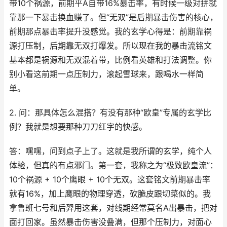
带10个祸源，前期平A自带16%暴击率，有时候一级对拼就
靠那一下暴击换血赚了。但“无双”是后期暴击伤害的核心，
前期那点暴击率提升没感觉。我的玄学心得是：前期靠祸
源打压制，后期靠无双打爆发。所以现在我的暴击流铭文
基本都是祸源和无双混着带，比例看英雄和打法调整。你
别小看这前期一点压制力，滚起雪球来，跟喝水一样简
单。
2. 问：那具体怎么混搭？有没有那种“欧皇”专属的玄学比
例？我就是想要那种刀刀红字的快感。
答：嘿嘿，问到点子上了。这就是我所谓的玄学，纯个人
体验，但真的有点邪门。第一套，我称之为“极致欧皇流”：
10个祸源 + 10个鹰眼 + 10个无双。这套铭文前期暴击率
就有16%，加上鹰眼的物理穿透，砍脆皮跟切菜似的。我
拿鲁班七号和后羿用这套，对线期经常莫名A出暴击，把对
面打回家。虽然暴击伤害没叠满，但那个压制力，对面心