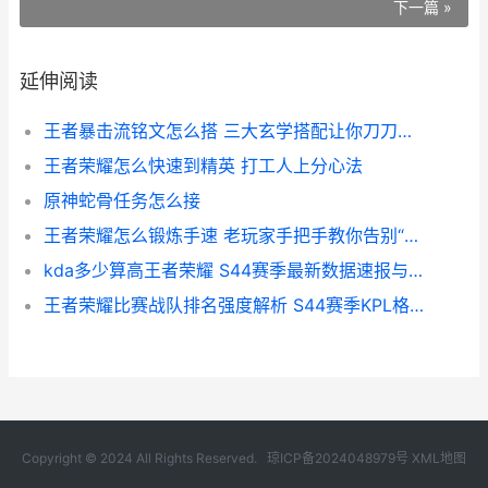
下一篇 »
延伸阅读
王者暴击流铭文怎么搭 三大玄学搭配让你刀刀暴击
王者荣耀怎么快速到精英 打工人上分心法
原神蛇骨任务怎么接
王者荣耀怎么锻炼手速 老玩家手把手教你告别“老年手”
kda多少算高王者荣耀 S44赛季最新数据速报与实战判断
王者荣耀比赛战队排名强度解析 S44赛季KPL格局深度解说视角
Copyright © 2024 All Rights Reserved.
琼ICP备2024048979号
XML地图