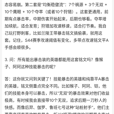
态容易崩。第二套是“均衡稳健流”：7个祸源 + 3个无双 +
10个鹰眼 + 10个夺萃（或者10个狩猎）。这套更通用，前
期有点暴击率，中期伤害开始起来，后期也够看。夺萃增
加续航，适合发育；狩猎加攻速移速，适合打节奏。我自
己玩打野刺客，比如兰陵王带暴击铭文搞偷袭，就用这
套。记住，S44赛季攻速阈值有变化，多带点攻速铭文平A
手感会顺很多。
3. 问：所有能出暴击装的英雄都能用这套铭文吗？像猴
子、阿珂这种技能暴击的呢？
答：这你就又问到关键了！技能暴击的英雄和纯靠平A暴击
的英雄，铭文侧重点完全不同。比如猴子、阿珂、铠，他
们的技能本身可以暴击，所以“无双”的暴击效果对他们收益
极高，有时候我会直接带10个无双，追求后期一刀秒人的
快感。而像后羿、伽罗、鲁班七号这种“站桩射手”，他们主