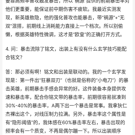
要靠高频率普攻触发暴击，所以“祸源”提供的前期暴击率对
他们更重要，能保证前中期伤害不疲软。我最近实测发
现，新英雄敖隐，他的强化普攻也能暴击，带“祸源”+“无
双”混搭，前期线上消耗能力直接上一个档次。所以别偷
懒，根据英雄特性微调，这才是“欧皇”的正确打开方式。
4. 问：暴击流除了铭文，出装上有没有什么玄学技巧能配
合铭文？
答：那必须有啊！铭文和出装是联动的。我的一个玄学发
现是：第一件出“狂暴双刃”（也就是俗称的“小电刀”）的暴
击英雄，前期暴击手感会异常的好。这件装备本身提供攻
速和暴击率，配合你铭文带的暴击率，前期很容易就凑到
30%-40%的暴击率，A两下出一个暴击是常事。我拿狄仁
杰裸出这个，对线压制力拉满。另外，暴击率这个属性是
有“隐形阈值”的，我体感在60%暴击率左右，暴击出现的
频率会有一个质变，不再是偶尔蹦一下。所以出装顺序