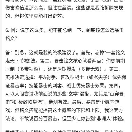
伤害峰值没那么高，但胜在丝滑。这些都是我瞎折腾发现
的，但排位里真能打出奇效。
6. 问：说了这么多，能不能总结一下，到底该怎么选暴击
铭文？
答：别急，这就是我的终极建议了。首先，忘掉“一套铭文
走天下”的想法。第二，暴击铭文核心就看两点：你想前期
压制（多带祸源），还是后期爆发（多带无双）。第三，
英雄决定选择：平A射手、普攻型战士（如老夫子）优先保
证暴击率；技能暴击的刺客、战士优先暴击效果。第四，
可以大胆尝试我前面说的那些“玄学”混搭，尤其是“百穿暴
击”和“极致欧皇流”，亲测有效。最后，暴击是个概率游
戏，但铭文搭配能提高这个概率的下限和上限。我这套方
法论，不敢说百分百暴击，但至少让你告别“非洲人”体验。