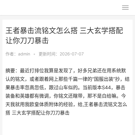
王者暴击流铭文怎么搭 三大玄学搭配
让你刀刀暴击
作者：
admin
•
更新时间：2026-07-07
摘要：最近打排位我算是发现了，好多兄弟还在用系统默
认的铭文，或者跟着网上那些千篇一律的“国服出装”抄，结
果暴击率忽高忽低，跟过山车似的。当前版本S44，暴击
装备和英雄都有微调，你铭文还瞎带，那不是白给嘛。今
天我就用我欧皇体质附体的经验，给,王者暴击流铭文怎么
搭 三大玄学搭配让你刀刀暴击