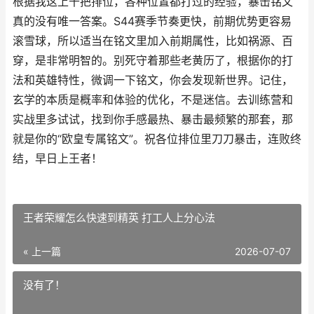
根据我这上千把排位，各种位置都打过的经验，暴击铭文
真的没有唯一答案。S44赛季节奏更快，前期优势更容易
滚雪球，所以适当在铭文里加入前期属性，比如祸源、百
穿，是非常明智的。别死守着那些老黄历了，根据你的打
法和英雄特性，微调一下铭文，你会发现新世界。记住，
玄学的本质是概率和体验的优化，不是迷信。去训练营和
实战里多试试，找到你手感最热、暴击最频繁的那套，那
就是你的“欧皇专属铭文”。祝各位排位里刀刀暴击，连败终
结，早日上王者！
王者荣耀怎么快速到精英 打工人上分心法
« 上一篇
2026-07-07
没有了！