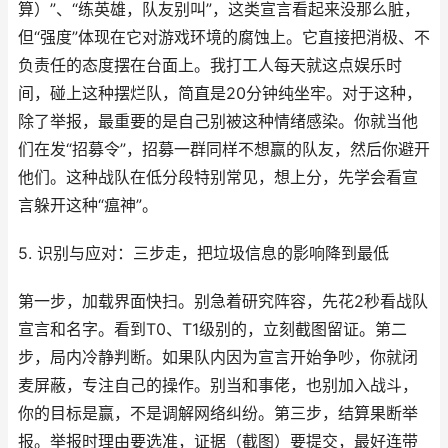
算）”、“练英雄，队友别叫”，这类宣言看起来没那么脏，
但“强度”体现在它对游戏环境的腐蚀上。它直接把消极、不
负责任的态度摆在台面上。我打工人每天就这点娱乐时
间，碰上这种摆烂队，简直是20分钟纯坐牢。对于这种，
除了举报，最重要的是自己别被这种情绪感染。你就当他
们在发“招募令”，招募一群同样不想赢的队友，然后你避开
他们。这种战队在低分段特别常见，想上分，先学会看宣
言躲开这种“瘟神”。
5. 识别与应对：三步走，把垃圾信息的影响降到最低
第一步，加载界面快扫。别急着研究阵容，先花2秒看战队
宣言和名字。看到T0、T1级别的，立刻截图留证。第二
步，局内冷静判断。如果队内因为宣言开始争吵，你就闭
麦屏蔽，专注自己的操作。别当和事佬，也别加入战斗，
你的目标是赢，不是调解网络纠纷。第三步，结算果断举
报。举报时理由要选准，证据（截图）要提交，最好连带