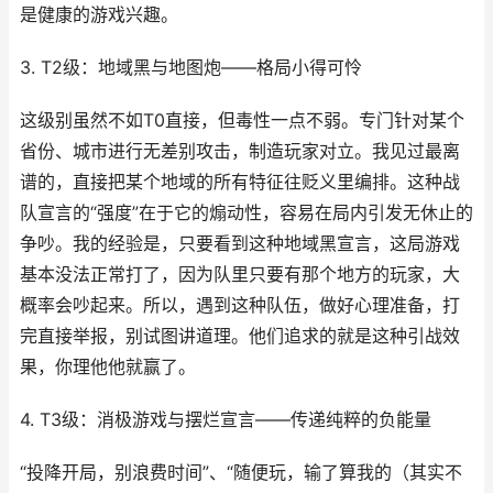
是健康的游戏兴趣。
3. T2级：地域黑与地图炮——格局小得可怜
这级别虽然不如T0直接，但毒性一点不弱。专门针对某个
省份、城市进行无差别攻击，制造玩家对立。我见过最离
谱的，直接把某个地域的所有特征往贬义里编排。这种战
队宣言的“强度”在于它的煽动性，容易在局内引发无休止的
争吵。我的经验是，只要看到这种地域黑宣言，这局游戏
基本没法正常打了，因为队里只要有那个地方的玩家，大
概率会吵起来。所以，遇到这种队伍，做好心理准备，打
完直接举报，别试图讲道理。他们追求的就是这种引战效
果，你理他他就赢了。
4. T3级：消极游戏与摆烂宣言——传递纯粹的负能量
“投降开局，别浪费时间”、“随便玩，输了算我的（其实不