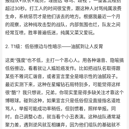
报战队+队长+成员，理由选“辱骂、歧视”，一整套流程别
超过30秒。打工人的时间很宝贵，跟这种人对骂纯属浪费
生命，系统惩罚才是他们该去的地方。根据我最近一个月
的观察，这种纯攻击型的战队，内部氛围也烂，队友之间
经常互喷，胜率普遍低迷，纯属又菜又爱玩。
2. T1级：低俗擦边与性暗示——油腻到让人反胃
这类“强度”也不低，主打一个恶心人。用各种谐音、隐喻搞
低俗擦边，看着就让人尴尬癌发作。比如把战队名取得跟
某些不雅词汇谐音，或者宣言里全是暗示性的油腻段子。
最近实测下来，这种在星耀钻石局特别多，可能觉得这样
很“酷”？我只想说，兄弟，你现实里是得多缺关注才靠这个
博眼球。碰到这种，如果宣言只是低俗但没直接指名道姓
骂人，举报可能成功率稍低，但别惯着，照样举报。同
时，自己调整心态，就当看个小丑表演。这种战队通常凝
聚力差，遇到逆风就互相嫌弃，因为他们组队的基础就不