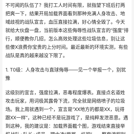
不可闻的队伍了？我打工人时间有限，就指望下班后打两
把爽一下，结果开局加载界面看到那种充满人身攻击、地
域歧视的战队宣言，血压直接拉满，好心情全毁了。今天
就给大伙盘一盘，当前版本这些侮辱性战队宣言的“强度”排
行，顺便教你几招，怎么高效处理这些垃圾信息，别让这
些傻X浪费你宝贵的上分时间。最近最新的环境实测，有些
战队是真的越来越没下限了。
1. T0级：人身攻击与直球侮辱——见一个举报一个，别犹
豫
这级别的宣言，强度拉满，恶毒程度爆表。直接点名道姓
攻击玩家，用词极其露骨下流，完全就是网络喷子的垃圾
场。我上周就遇到一个，宣言是“XX地方的都是XX，玩得
跟XX一样”，这种已经不是玩游戏了，是纯粹发泄恶意。遇
到这种，我的建议是：加载界面截个图，游戏结束直接举