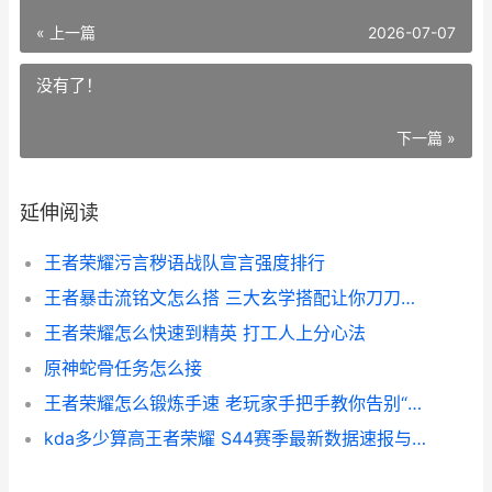
« 上一篇
2026-07-07
没有了！
下一篇 »
延伸阅读
王者荣耀污言秽语战队宣言强度排行
王者暴击流铭文怎么搭 三大玄学搭配让你刀刀暴击
王者荣耀怎么快速到精英 打工人上分心法
原神蛇骨任务怎么接
王者荣耀怎么锻炼手速 老玩家手把手教你告别“老年手”
kda多少算高王者荣耀 S44赛季最新数据速报与实战判断