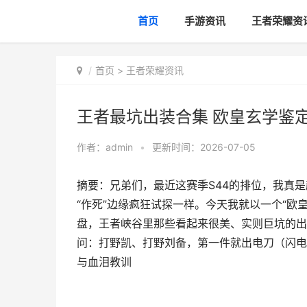
首页
手游资讯
王者荣耀资
首页
>
王者荣耀资讯
王者最坑出装合集 欧皇玄学鉴
作者：
admin
•
更新时间：2026-07-05
摘要：兄弟们，最近这赛季S44的排位，我真
“作死”边缘疯狂试探一样。今天我就以一个“欧
盘，王者峡谷里那些看起来很美、实则巨坑的出装
问：打野凯、打野刘备，第一件就出电刀（闪电
与血泪教训