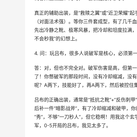
真正的辅助出装，是“救赎之翼”或“近卫荣耀”起
（对面法术强）。等你三件套成型，有了几千血
先出冷静之靴、极寒风暴，把冷却和坦度拉满，
不会秒我”的幻想上。
4. 问：玩吕布，很多人说破军是核心，必须第
答：对，但也不完全对。破军伤害是高，但第一
了！你憋破军的那段时间，没有冷却缩减，没有
呢？A两下，技能好了，再A两下，然后被控住
吕布的正确出装，通常是“抵抗之靴”+“反伤刺
后补一件“暗影战斧”，有了冷却缩减和破甲，
“秀”，不够“一刀秒人”，但它稳啊！用我这个
军，0-5开局的吕布，我见太多了。