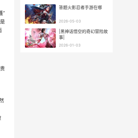
答题火影忍者手游在哪
篷”
是
2026-05-03
面
|黑神话悟空的奇幻冒险故
事|
2026-01-03
贵
然
破