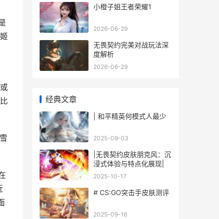
小橙子姐王者荣耀1
是
2026-06-29
姬
无畏契约完美对战玩法深
度解析
2026-06-29
或
经典文章
比
| 和平精英何模式人最少
雪
2025-09-03
|无畏契约皮肤朋克风：沉
浸式体验与特点化展现|
在
2025-10-17
近
# CS:GO突击手皮肤测评
面
2025-09-16