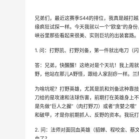
兄弟们，最近这赛季S44的排位，我真是越打越
缘疯狂试探一样。今天我就以一个“欧皇”的身
峡谷里那些看起来很美、实则巨坑的出装套路。
1. 问：打野凯、打野刘备，第一件就出电刀
答：兄弟，快醒醒！这绝对是个天坑！我上周就
野，他站在那儿A野怪，跟给人家刮痧一样。兰
为啥坑呢？打野英雄，尤其是凯和刘备这种靠技
刀给的是攻速和法球伤害，前期打在英雄身上不
是先做“巨人之握”（肉打野刀）或者“贪婪之噬
和破甲，才是你前期抓人、反野的资本。我玩打
2. 问：法师对面回血英雄（貂蝉、程咬金、
血了？