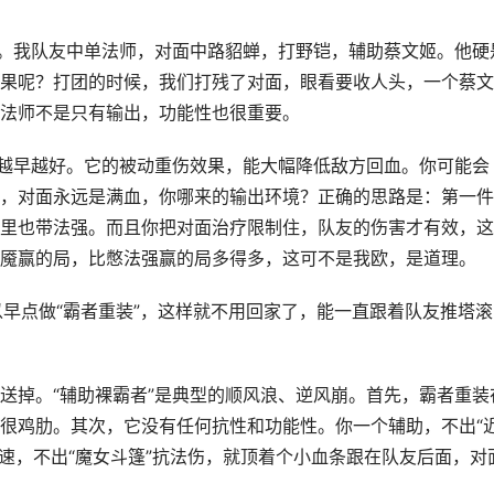
坑。我队友中单法师，对面中路貂蝉，打野铠，辅助蔡文姬。他硬
果呢？打团的时候，我们打残了对面，眼看要收人头，一个蔡文
法师不是只有输出，功能性也很重要。
且越早越好。它的被动重伤效果，能大幅降低敌方回血。你可能会
，对面永远是满血，你哪来的输出环境？正确的思路是：第一件
里也带法强。而且你把对面治疗限制住，队友的伤害才有效，这
魇赢的局，比憋法强赢的局多得多，这可不是我欧，是道理。
以早点做“霸者重装”，这样就不用回家了，能一直跟着队友推塔滚
送掉。“辅助裸霸者”是典型的顺风浪、逆风崩。首先，霸者重装
很鸡肋。其次，它没有任何抗性和功能性。你一个辅助，不出“
减攻速，不出“魔女斗篷”抗法伤，就顶着个小血条跟在队友后面，对