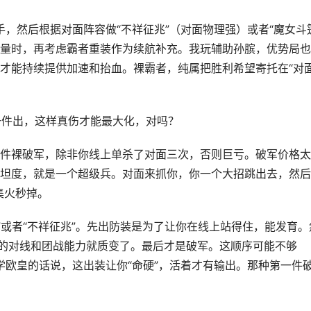
手，然后根据对面阵容做“不祥征兆”（对面物理强）或者“魔女斗
量时，再考虑霸者重装作为续航补充。我玩辅助孙膑，优势局也
才能持续提供加速和抬血。裸霸者，纯属把胜利希望寄托在“对
一件出，这样真伤才能最大化，对吗？
件裸破军，除非你线上单杀了对面三次，否则巨亏。破军价格太
坦度，就是一个超级兵。对面来抓你，你一个大招跳出去，然后
集火秒掉。
甲”或者“不祥征兆”。先出防装是为了让你在线上站得住，能发育。
你的对线和团战能力就质变了。最后才是破军。这顺序可能不够
玄学欧皇的话说，这出装让你“命硬”，活着才有输出。那种第一件