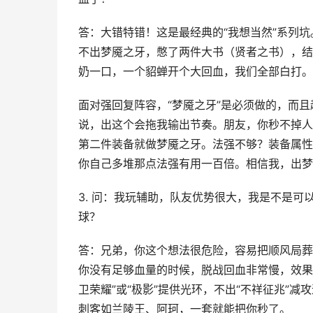
答：大错特错！这是最经典的“我想当然”系列
不出梦魇之牙，憋了两件大书（贤者之书），结
奶一口，一个貂蝉开个大回血，我们全部白打。
面对强回复阵容，“梦魇之牙”是必须做的，而
说，出这个会拖我输出节奏。朋友，你秒不掉人
第二件装备就做梦魇之牙。法强不够？装备属性
你自己多堆那点法强有用一百倍。相信我，出梦
3. 问：我玩辅助，队友优势很大，我是不是可
球？
答：兄弟，你这个想法很危险，容易把顺风局葬
你没有足够血量的时候，脱战回血非常慢，效果
卫荣耀”或“极影”提供光环，不出“不祥征兆”
刺客如兰陵王、阿珂，一套就能把你秒了。