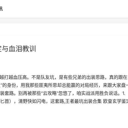
讯
定与血泪教训
是越打越血压高。不是队友坑，是有些兄弟的出装思路，真的跟在
皇”的身份，用我那些匪夷所思却总能赢的对局经历，来跟大家盘
套路。别再被那些“云攻略”忽悠了，咱实战派用胜负说话。1.
匕首），清野快如闪电，这套路,王者最坑出装合集 欧皇玄学鉴