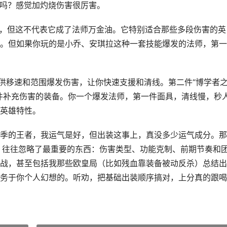
该出吗？感觉加灼烧伤害很厉害。
了，但这不代表它成了法师万金油。它特别适合那些多段伤害的英
。但如果你玩的是小乔、安琪拉这种一套技能爆发的法师，第一
提供移速和范围爆发伤害，让你快速支援和清线。第二件“博学者
件补充伤害的装备。你一个爆发法师，第一件面具，清线慢，秒
英雄特性。
季的王者，我运气是好，但出装这事上，真没多少运气成分。那
出装，往往忽略了最重要的东西：伤害类型、功能克制、前期节奏和
战，甚至包括我那些欧皇局（比如残血靠装备被动反杀）总结出
务于你个人幻想的。听劝，把基础出装顺序搞对，上分真的跟喝