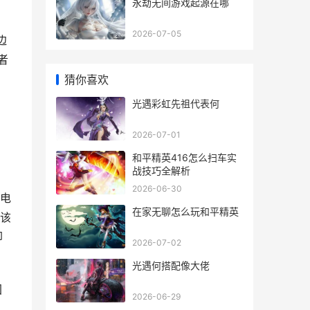
永劫无间游戏起源在哪
2026-07-05
边
者
猜你喜欢
光遇彩虹先祖代表何
2026-07-01
和平精英416怎么扫车实
战技巧全解析
2026-06-30
电
在家无聊怎么玩和平精英
该
却
2026-07-02
光遇何搭配像大佬
回
2026-06-29