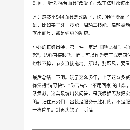
5. 问：听说“痛苦面具”改版了，现在法师都
答：这赛季S44面具是改版了，伤害频率变高
雄，比如姜子牙一技能、周瑜二技能、扁鹊被动
就出面具，那是纯纯的刮痧。
小乔的正确出装，第一件一定是“回响之杖”，
怒”，法强直接起飞。面具可以作为第三或第四
也秒不掉，节奏直接拖垮。所以，别跟风，要看
最后总结一下吧。玩了这么多年，上了这么多赛
你觉得“清野快”、“伤害高”、“不用回家”的
队贡献。这套最坑出装问答，是我根据无数把实
的。记住兄弟们，出装是服务于胜利的，不是服
一样简单。别再头铁了，听话！