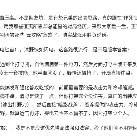
血压高。不是队友坑，是有些兄弟的出装思路，真的跟在“作死”
份，用我那些匪夷所思却总能赢的对局经历，来跟大家盘一盘，王
别再被那些“云攻略”忽悠了，咱实战派用胜负说话。
（闪电匕首），清野快如闪电，这套路很流行，是不是版本答案？
遇到个打野凯，自信满满第一件电刀，然后对面打野兰陵王来反
陵王一套技能，他半血就没了，野怪还被抢了，开局直接崩盘。
能爆发和强化普攻吃饭的，前期最需要的是攻击力和冷却缩减。
痛不痒。清野是快了一点，但你打架完全没伤害。真正的出装应
”（输出打野刀），然后直接“暗影战斧”。战斧提供的攻击力、冷
野，就算运气再好，裸电刀也基本赢不了，因为打架少个人。
蔡文姬），我是不是应该优先堆高法强和法穿，秒了他们就不用管