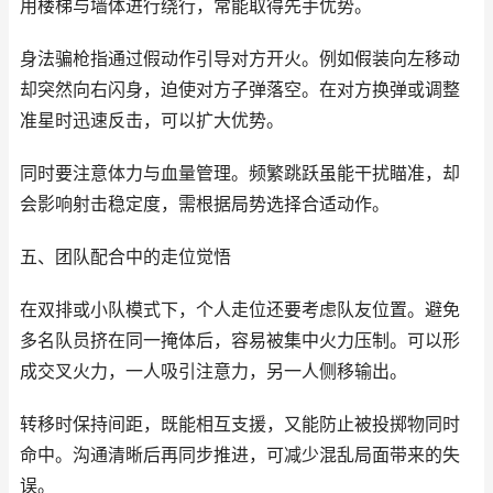
用楼梯与墙体进行绕行，常能取得先手优势。
身法骗枪指通过假动作引导对方开火。例如假装向左移动
却突然向右闪身，迫使对方子弹落空。在对方换弹或调整
准星时迅速反击，可以扩大优势。
同时要注意体力与血量管理。频繁跳跃虽能干扰瞄准，却
会影响射击稳定度，需根据局势选择合适动作。
五、团队配合中的走位觉悟
在双排或小队模式下，个人走位还要考虑队友位置。避免
多名队员挤在同一掩体后，容易被集中火力压制。可以形
成交叉火力，一人吸引注意力，另一人侧移输出。
转移时保持间距，既能相互支援，又能防止被投掷物同时
命中。沟通清晰后再同步推进，可减少混乱局面带来的失
误。