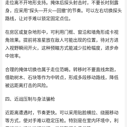
走位离不开地形支持。掩体后探头射击时，不要长时刻露
身，应采用“探头—开火—回撤”的节奏。可以左右切换探头
路线，让对手难以锁定固定点位。
在房区或复杂地形中，可利用门框、窗沿和墙角形成卡视
角效果。提前将准星放在敌人可能出现的位置，待对方进
入视野瞬间开火，这种预瞄方式能减少拉枪幅度，进步命
中效率。
合理的掩体切换也属于走位范畴。转移时不要直线奔跑，
借助树木、石块等作为中转点，形成多段移动路线，降低
被远距离打击的风险。
四、近战压制与身法骗枪
近距离遭遇时，节奏更快。可以采用贴脸横拉、绕圈移动
等方式，使对手难以稳定压枪。特别是在室内环境中，利