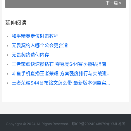
下一篇 »
延伸阅读
和平精英走位射击教程
无畏契约入哪个公会更合适
无畏契约选何内存
王者荣耀快速攒钻石 零氪党S44赛季攒钻指南
斗鱼手机直播王者荣耀 方案强度排行与实战避坑指南
王者荣耀S44吕布铭文怎么带 最新版本调整实战解析
Copyright © 2024 All Rights Reserved.
琼ICP备2024048979号
XML地图