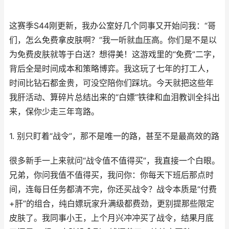
这赛季S44刚更新，我办公室好几个同事又开始问我：“哥
们，怎么免费拿皮肤啊？”我一听就血压高。你们是不是以
为免费皮肤就等于白送？想得美！这游戏里的“免费”二字，
背后全是时间成本和策略博弈。我这玩了七年的打工人，
时间比钻石都金贵，可没空陪你们踩坑。今天就把这些年
我肝活动、算碎片总结出来的“白嫖”铁律和血泪教训全抖出
来，保你少走三年弯路。
1. 别只盯着“战令”，那不是唯一的路，甚至不是最高效的路
很多新手一上来就问“战令值不值得买”，我直接一个白眼。
兄弟，你问我值不值得买，我问你：你每天下班后那点时
间，连每日任务都清不完，你还买战令？战令本质是“付费
+肝”的组合，纯白嫖玩家升满级都费劲，更别提那些限定
皮肤了。我同事小王，上个月兴冲冲买了战令，结果月底