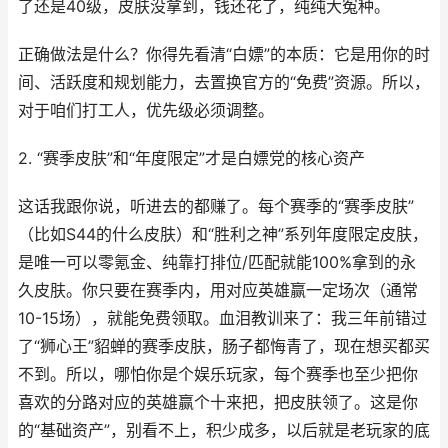
了还是40级，皮肤没拿到，钱还花了，纯纯大冤种。
正确做法是什么？你得先看清“白嫖”的本质：它是用你的时
间、活跃度和规划能力，去置换官方的“免费”资源。所以，
对于咱们打工人，优先级必须调整。
2. “赛季皮肤”和“年度限定”才是白嫖党的核心资产
这话我跟你说，听进去的都赚了。每个赛季的“赛季皮肤”
（比如S44的什么皮肤）和“胜利之神”系列年度限定皮肤，
是唯一可以零氪金、纯靠打排位/匹配就能100%拿到的永
久皮肤。你只要在赛季内，用对应英雄赢一定场次（通常
10-15场），就能免费领取。血泪教训来了：我三年前错过
了“狮心王”貂蝉的赛季皮肤，肠子都悔青了，现在想买都买
不到。所以，哪怕你是个娱乐玩家，每个赛季也至少把你
喜欢的分路对应的英雄赢个十来把，把皮肤领了。这是你
的“基础资产”，别看不上，积少成多，以后就是老玩家的底