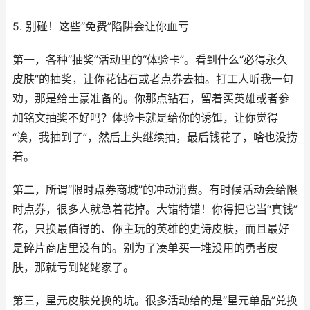
5. 别碰！这些“免费”陷阱会让你血亏
第一，各种“抽奖”活动里的“体验卡”。看到什么“必得永久
皮肤”的抽奖，让你花钻石或者点券去抽。打工人听我一句
劝，那是给土豪准备的。你那点钻石，留着买英雄或者参
加铭文抽奖不好吗？体验卡就是给你的诱饵，让你觉得
“诶，我抽到了”，然后上头继续抽，最后钱花了，啥也没捞
着。
第二，所谓“限时点券商城”的冲动消费。有时候活动会给限
时点券，很多人就急着花掉。大错特错！你得把它当“真钱”
花，只换最值得的、你主玩的英雄的史诗皮肤，而且最好
是碎片商店里没有的。别为了凑单买一堆没用的勇者皮
肤，那就亏到姥姥家了。
第三，星元皮肤兑换的坑。很多活动给的是“星元单品”兑换