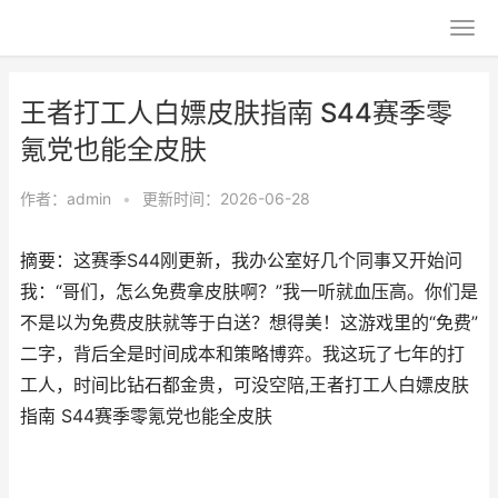
王者打工人白嫖皮肤指南 S44赛季零
氪党也能全皮肤
作者：
admin
•
更新时间：2026-06-28
摘要：这赛季S44刚更新，我办公室好几个同事又开始问
我：“哥们，怎么免费拿皮肤啊？”我一听就血压高。你们是
不是以为免费皮肤就等于白送？想得美！这游戏里的“免费”
二字，背后全是时间成本和策略博弈。我这玩了七年的打
工人，时间比钻石都金贵，可没空陪,王者打工人白嫖皮肤
指南 S44赛季零氪党也能全皮肤