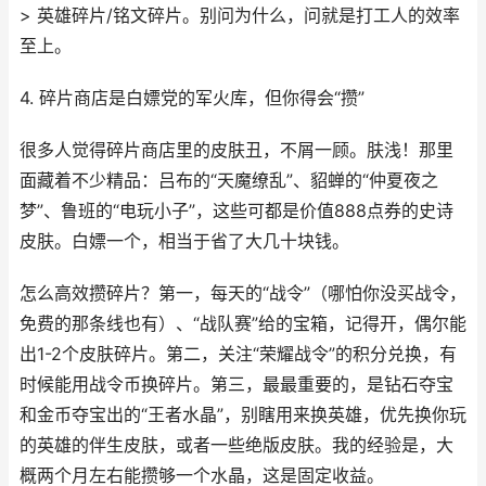
> 英雄碎片/铭文碎片。别问为什么，问就是打工人的效率
至上。
4. 碎片商店是白嫖党的军火库，但你得会“攒”
很多人觉得碎片商店里的皮肤丑，不屑一顾。肤浅！那里
面藏着不少精品：吕布的“天魔缭乱”、貂蝉的“仲夏夜之
梦”、鲁班的“电玩小子”，这些可都是价值888点券的史诗
皮肤。白嫖一个，相当于省了大几十块钱。
怎么高效攒碎片？第一，每天的“战令”（哪怕你没买战令，
免费的那条线也有）、“战队赛”给的宝箱，记得开，偶尔能
出1-2个皮肤碎片。第二，关注“荣耀战令”的积分兑换，有
时候能用战令币换碎片。第三，最最重要的，是钻石夺宝
和金币夺宝出的“王者水晶”，别瞎用来换英雄，优先换你玩
的英雄的伴生皮肤，或者一些绝版皮肤。我的经验是，大
概两个月左右能攒够一个水晶，这是固定收益。