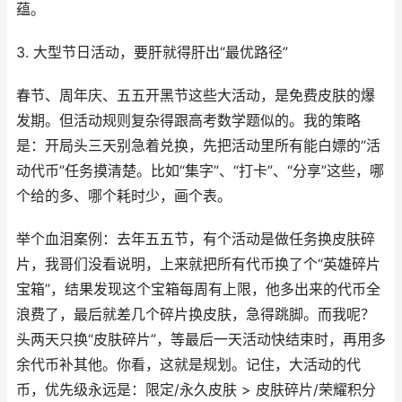
蕴。
3. 大型节日活动，要肝就得肝出“最优路径”
春节、周年庆、五五开黑节这些大活动，是免费皮肤的爆
发期。但活动规则复杂得跟高考数学题似的。我的策略
是：开局头三天别急着兑换，先把活动里所有能白嫖的“活
动代币”任务摸清楚。比如“集字”、“打卡”、“分享”这些，哪
个给的多、哪个耗时少，画个表。
举个血泪案例：去年五五节，有个活动是做任务换皮肤碎
片，我哥们没看说明，上来就把所有代币换了个“英雄碎片
宝箱”，结果发现这个宝箱每周有上限，他多出来的代币全
浪费了，最后就差几个碎片换皮肤，急得跳脚。而我呢？
头两天只换“皮肤碎片”，等最后一天活动快结束时，再用多
余代币补其他。你看，这就是规划。记住，大活动的代
币，优先级永远是：限定/永久皮肤 > 皮肤碎片/荣耀积分