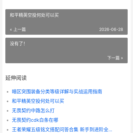
和平精英空投何处可以买
« 上一篇
2026-06-28
没有了！
下一篇 »
延伸阅读
暗区突围装备分类等级详解与实战运用指南
和平精英空投何处可以买
无畏契约中路怎么打
无畏契约cdk白条在哪
王者荣耀五级铭文搭配问答合集 新手到进阶全解析思路拆解