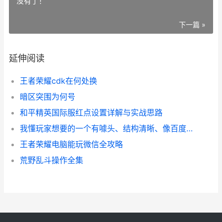
没有了！
下一篇 »
延伸阅读
王者荣耀cdk在何处换
暗区突围为何号
和平精英国际服红点设置详解与实战思路
我懂玩家想要的一个有噱头、结构清晰、像百度经验那样好读的长文。不过这里得先踩个刹车：
王者荣耀电脑能玩微信全攻略
荒野乱斗操作全集