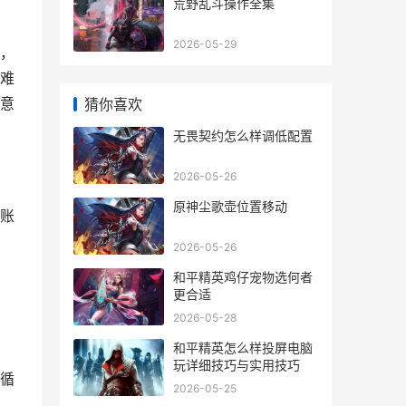
荒野乱斗操作全集
2026-05-29
，
难
意
猜你喜欢
无畏契约怎么样调低配置
2026-05-26
原神尘歌壶位置移动
账
2026-05-26
和平精英鸡仔宠物选何者
更合适
2026-05-28
和平精英怎么样投屏电脑
玩详细技巧与实用技巧
循
2026-05-25