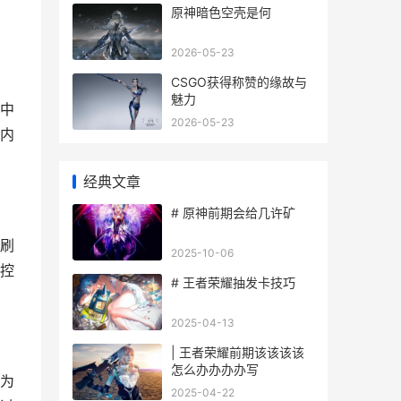
原神暗色空壳是何
2026-05-23
CSGO获得称赞的缘故与
魅力
中
2026-05-23
内
经典文章
# 原神前期会给几许矿
刷
2025-10-06
控
# 王者荣耀抽发卡技巧
2025-04-13
| 王者荣耀前期该该该该
怎么办办办办写
为
2025-04-22