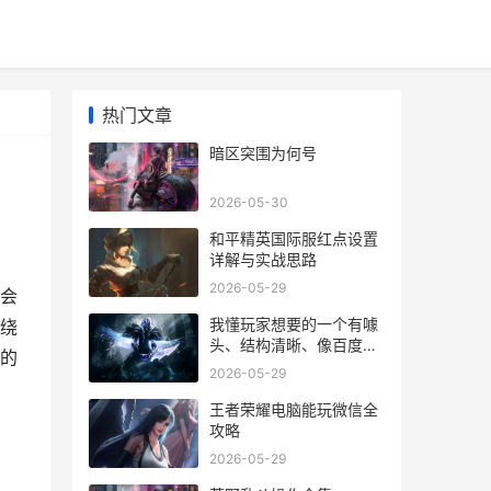
热门文章
暗区突围为何号
2026-05-30
和平精英国际服红点设置
详解与实战思路
2026-05-29
会
我懂玩家想要的一个有噱
绕
头、结构清晰、像百度经
的
验那样好读的长文。不过
2026-05-29
这里得先踩个刹车：
王者荣耀电脑能玩微信全
攻略
2026-05-29