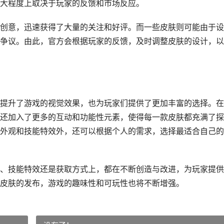
大程度上取决于玩家的反馈和市场反应。
创意，迅速获得了大量的关注和好评。而一些皮肤则可能由于设
争议。由此，官方会根据玩家的反馈，及时调整皮肤的设计，以
提升了游戏的视觉效果，也为玩家们提供了更加丰富的选择。在
还加入了更多的互动和功能性元素，使得每一款皮肤都充满了探
外观和技能特效外，还可以根据个人的需求，选择最适合自己的
、技能特效还是获取方式上，都在不断创造与改进，为玩家提供
皮肤的发布，游戏的趣味性和可玩性也将不断增强。