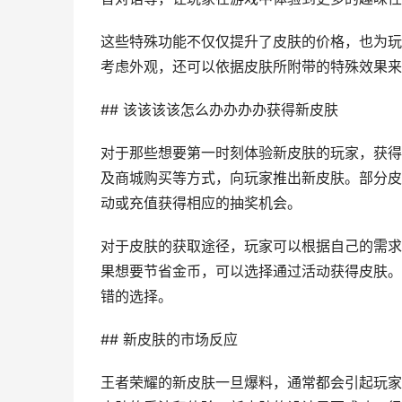
这些特殊功能不仅仅提升了皮肤的价格，也为玩
考虑外观，还可以依据皮肤所附带的特殊效果来
## 该该该该怎么办办办办获得新皮肤
对于那些想要第一时刻体验新皮肤的玩家，获得
及商城购买等方式，向玩家推出新皮肤。部分皮
动或充值获得相应的抽奖机会。
对于皮肤的获取途径，玩家可以根据自己的需求
果想要节省金币，可以选择通过活动获得皮肤。
错的选择。
## 新皮肤的市场反应
王者荣耀的新皮肤一旦爆料，通常都会引起玩家