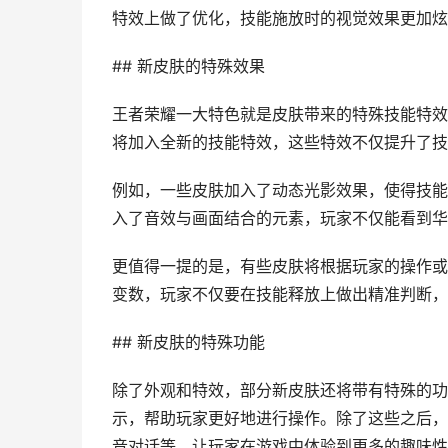
特效上做了优化，技能施放时的视觉效果更加炫
## 新皮肤的特殊效果
王者荣耀一大特色就是皮肤带来的特殊技能特效
将加入全新的技能特效，这些特效不仅提升了技
例如，一些皮肤加入了动态光影效果，使得技能
入了音效与画面结合的元素，玩家不仅能看到华
更值得一提的是，有些皮肤将根据玩家的操作或
变数，玩家不仅要在技能释放上做出精准判断，
## 新皮肤的特殊功能
除了外观和特效，部分新皮肤还将带有特殊的功
示，帮助玩家更好地进行操作。除了这些之后，
音对话等，让玩家在游戏中体验到更多的趣味性