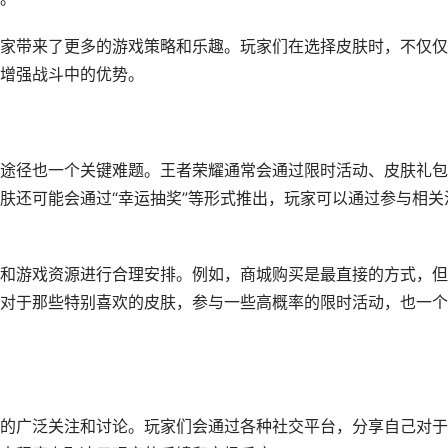
家带来了更多的游戏策略和乐趣。玩家们在选择皮肤时，不仅仅
增强战斗中的优势。
途径也一个关键难题。王者荣耀通常会通过限时活动、皮肤礼包
肤还可能会通过“幸运抽奖”等形式推出，玩家可以通过参与相关
和游戏资源进行合理安排。例如，商城购买是最直接的方式，但
对于那些特别喜欢的皮肤，参与一些高概率的限时活动，也一个
的广泛关注和讨论。玩家们会通过各种社交平台，分享自己对于