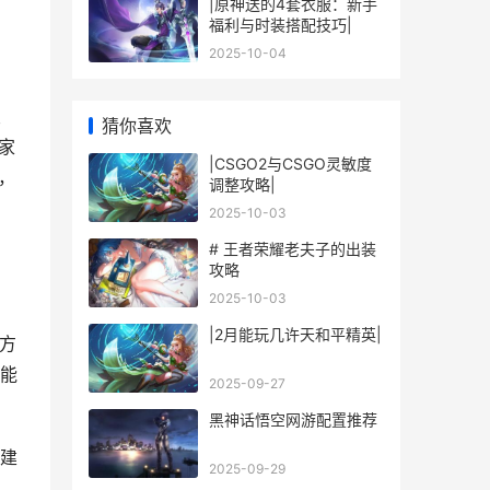
|原神送的4套衣服：新手
福利与时装搭配技巧|
2025-10-04
皮
猜你喜欢
家
|CSGO2与CSGO灵敏度
，
调整攻略|
2025-10-03
# 王者荣耀老夫子的出装
攻略
2025-10-03
|2月能玩几许天和平精英|
和方
能
2025-09-27
黑神话悟空网游配置推荐
建
2025-09-29