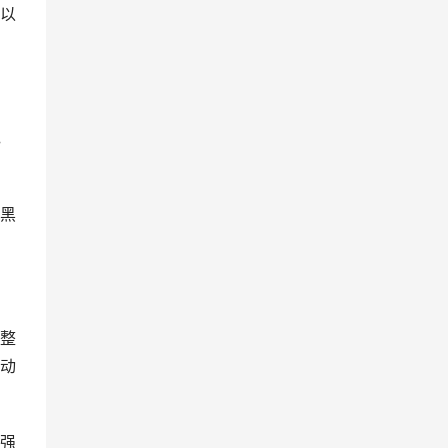
以
色
黑
整
动
强