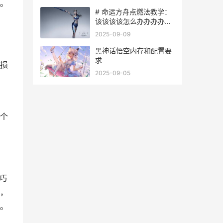
。
# 命运方舟点燃法教学：
该该该该怎么办办办办掌
握火焰技能，点燃敌人
2025-09-09
细
黑神话悟空内存和配置要
求
损
2025-09-05
阴
个
巧
，
。