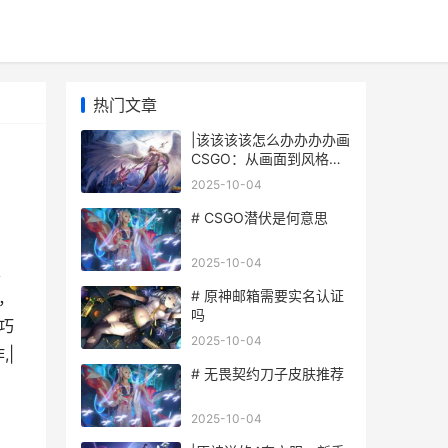
热门文章
|该该该该怎么办办办办画
CSGO：从画面到风格的
创作之路|
2025-10-04
# CSGO潜伏是何意思
2025-10-04
眼
# 原神邮箱需要实名认证
，
吗
巧
2025-10-04
|
# 无畏契约刀子皮肤推荐
2025-10-04