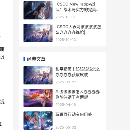
|CSGO NewHappy战
队：战术与实力的完美结
合|
2025-10-01
|CSGO大表哥该该该该怎
么办办办办练枪|
。
2025-10-03
理
以
经典文章
和平精英卡该该该该怎么
办办办办获取皮肤
2025-03-27
# 该该该该怎么办办办办
着
删除注销王者荣耀
提
2025-04-16
玩荒野行动有何用处
这
2025-05-02