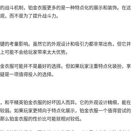
的战斗机制，铂金衣服更多的是一种特点化的展示和装饰。在这
观，而不是为了提升战斗力。
键的考量影响。虽然它的外观设计和吸引力都非常出色，但它并
上可能不会给玩家带来太大优势。
金衣服可能并不是最好的选择。但如果玩家注重特点化装扮，享
疑是一项值得投入的选择。
，和平精英铂金衣服的好坏因人而异。它的外观设计精细，能在
较弱。如果玩家更倾向于特点化展示，铂金衣服一个值得尝试的
那么铂金衣服的性价比可能就相对较低。