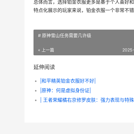
总体而言，选择铂金衣服更多是基于个人喜好和
特点化展示的玩家来说，铂金衣服一个非常不错
# 原神雪山任务需要几许级
« 上一篇
2025
延伸阅读
|和平精英铂金衣服好不好|
|原神：何是虚拟身份证|
| 王者荣耀橘右京修罗皮肤：强力表现与特