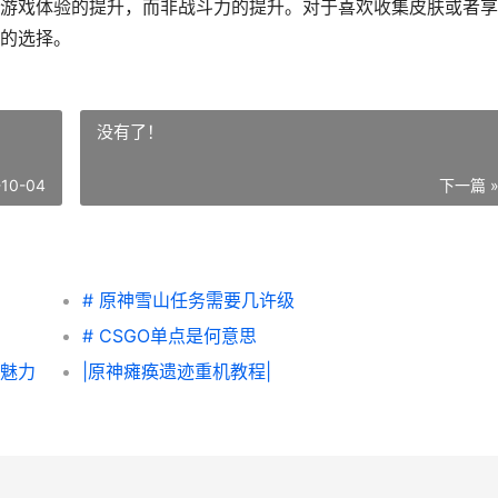
游戏体验的提升，而非战斗力的提升。对于喜欢收集皮肤或者享
的选择。
没有了！
-10-04
下一篇 
# 原神雪山任务需要几许级
# CSGO单点是何意思
殊魅力
|原神瘫痪遗迹重机教程|