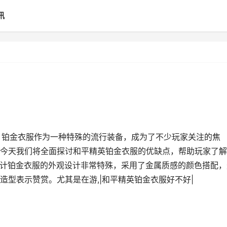
讯
，铂金衣服作为一种特殊的流行装备，成为了不少玩家关注的焦
今天我们将全面探讨和平精英铂金衣服的优缺点，帮助玩家了解
观设计铂金衣服的外观设计非常特殊，采用了金属质感的颜色搭配，
造型表示赞赏。尤其是在游,|和平精英铂金衣服好不好|