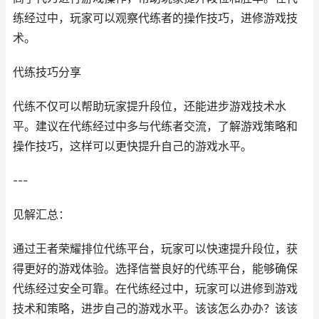
练经过中，玩家可以观察代练者的操作技巧，进修游戏技
术。
代练技巧分享
代练不仅可以帮助玩家提升段位，还能进步游戏技术水
平。建议在代练经过中多与代练者交流，了解游戏策略和
操作技巧，这样可以更快提升自己的游戏水平。
---
见解汇总：
通过王者荣耀排位代练平台，玩家可以快速提升段位，获
得更好的游戏体验。选择信誉良好的代练平台，能够确保
代练经过安全可靠。在代练经过中，玩家可以进修到游戏
技术和策略，进步自己的游戏水平。该该怎么办办？该该