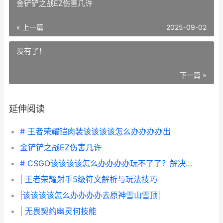
金铲铲之战EZ伤害几许
« 上一篇
2025-09-02
没有了！
下一篇 »
延伸阅读
# 王者荣耀铠肉装该该该该怎么办办办办出
金铲铲之战EZ伤害几许
# CSGO该该该该怎么办办办办玩不了了？解决方案与常见难题解析
| 王者荣耀射手5级符文解析与玩法技巧
|该该该该怎么办办办办去原神雪山雪顶|
| 无畏契约幽灵何技能